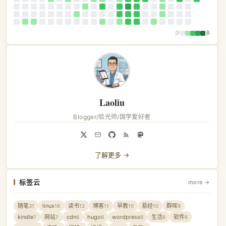
少
多
Laoliu
Blogger/验光师/国学爱好者
了解更多 →
标签云
more →
随笔
linux
读书
博客
早教
易经
群晖
31
16
12
11
10
10
9
kindle
网站
cdn
hugo
wordpress
生活
软件
7
7
6
6
6
6
6