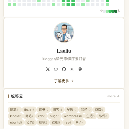
少
多
Laoliu
Blogger/验光师/国学爱好者
了解更多 →
标签云
more →
随笔
linux
读书
博客
早教
易经
群晖
31
16
12
11
10
10
9
kindle
网站
cdn
hugo
wordpress
生活
软件
7
7
6
6
6
6
6
ubuntu
疫情
眼镜
近视
rss
亲子
5
5
5
5
4
4