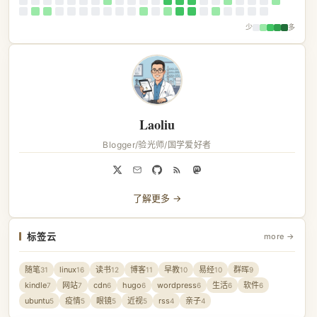
少
多
Laoliu
Blogger/验光师/国学爱好者
了解更多 →
标签云
more →
随笔
linux
读书
博客
早教
易经
群晖
31
16
12
11
10
10
9
kindle
网站
cdn
hugo
wordpress
生活
软件
7
7
6
6
6
6
6
ubuntu
疫情
眼镜
近视
rss
亲子
5
5
5
5
4
4