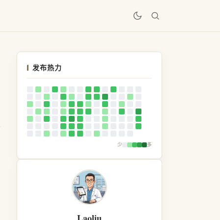
居
发布热力
少
多
Laoliu