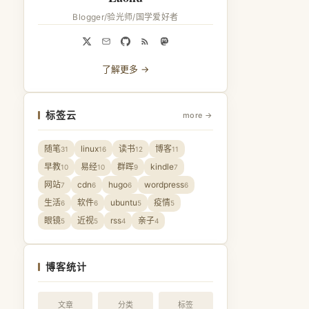
Blogger/验光师/国学爱好者
了解更多 →
标签云
more →
随笔
linux
读书
博客
31
16
12
11
早教
易经
群晖
kindle
10
10
9
7
网站
cdn
hugo
wordpress
7
6
6
6
生活
软件
ubuntu
疫情
6
6
5
5
眼镜
近视
rss
亲子
5
5
4
4
博客统计
文章
分类
标签