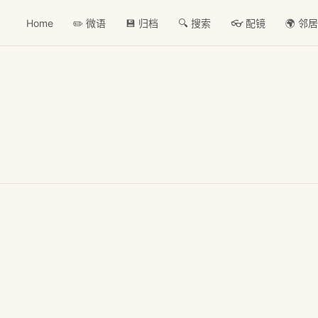
Home
✏️ 微语
💾 归档
🔍 搜索
👓 配镜
🌍 邻