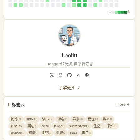
少
多
Laoliu
Blogger/验光师/国学爱好者
了解更多 →
标签云
more →
随笔
linux
读书
博客
早教
易经
群晖
31
16
12
11
10
10
9
kindle
网站
cdn
hugo
wordpress
生活
软件
7
7
6
6
6
6
6
ubuntu
疫情
眼镜
近视
rss
亲子
5
5
5
5
4
4