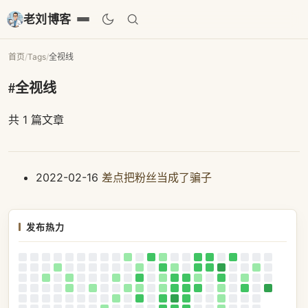
老刘博客
首页
/
Tags
/
全视线
#全视线
共 1 篇文章
2022-02-16
差点把粉丝当成了骗子
发布热力