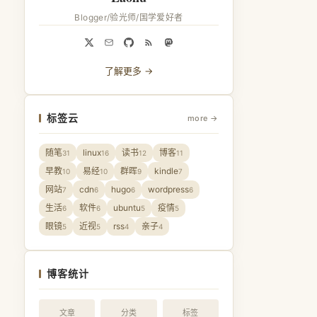
Blogger/验光师/国学爱好者
了解更多 →
标签云
more →
随笔
linux
读书
博客
31
16
12
11
早教
易经
群晖
kindle
10
10
9
7
网站
cdn
hugo
wordpress
7
6
6
6
生活
软件
ubuntu
疫情
6
6
5
5
眼镜
近视
rss
亲子
5
5
4
4
博客统计
文章
分类
标签