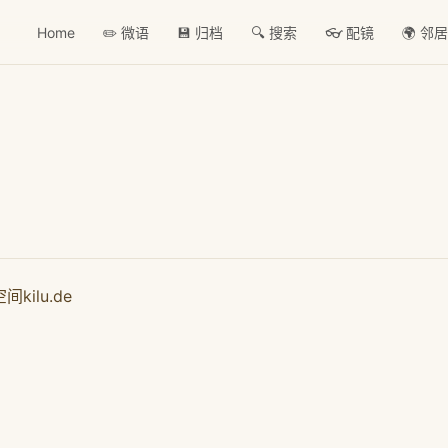
Home
✏️ 微语
💾 归档
🔍 搜索
👓 配镜
🌍 邻
ilu.de