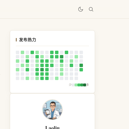
居
发布热力
少
多
Laoliu