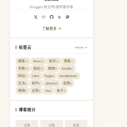
Blogger/验光师/国学爱好者
了解更多 →
标签云
more →
随笔
linux
读书
博客
31
16
12
11
早教
易经
群晖
kindle
10
10
9
7
网站
cdn
hugo
wordpress
7
6
6
6
生活
软件
ubuntu
疫情
6
6
5
5
眼镜
近视
rss
亲子
5
5
4
4
博客统计
文章
分类
标签