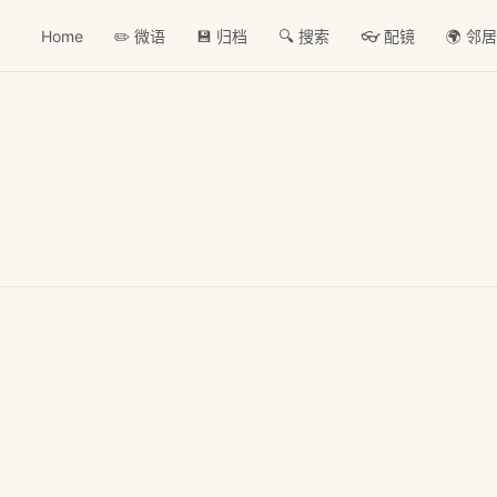
Home
✏️ 微语
💾 归档
🔍 搜索
👓 配镜
🌍 邻