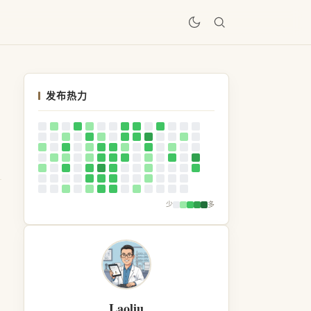
居
发布热力
少
多
Laoliu