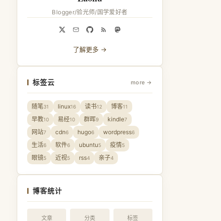
Blogger/验光师/国学爱好者
了解更多 →
标签云
more →
随笔
linux
读书
博客
31
16
12
11
早教
易经
群晖
kindle
10
10
9
7
网站
cdn
hugo
wordpress
7
6
6
6
生活
软件
ubuntu
疫情
6
6
5
5
眼镜
近视
rss
亲子
5
5
4
4
博客统计
文章
分类
标签