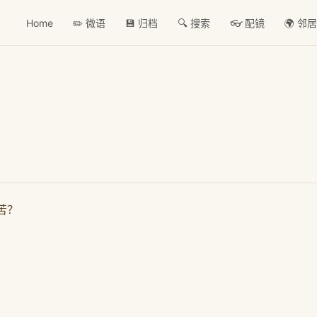
Home
✏️ 微语
💾 归档
🔍 搜索
👓 配镜
🌍 邻
苦？