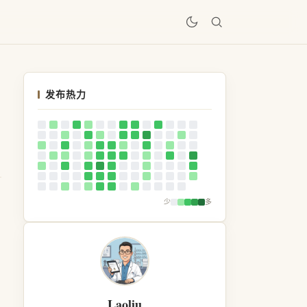
居
发布热力
少
多
Laoliu