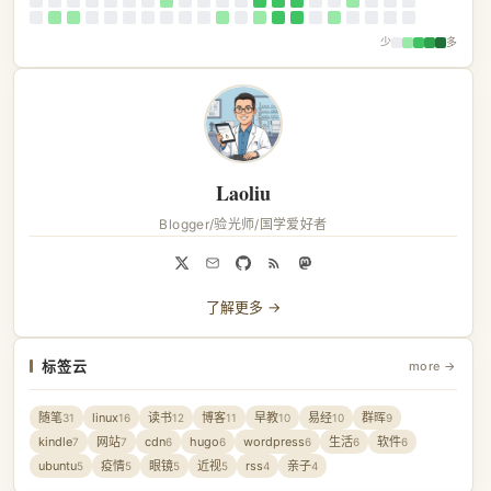
少
多
Laoliu
Blogger/验光师/国学爱好者
了解更多 →
标签云
more →
随笔
linux
读书
博客
早教
易经
群晖
31
16
12
11
10
10
9
kindle
网站
cdn
hugo
wordpress
生活
软件
7
7
6
6
6
6
6
ubuntu
疫情
眼镜
近视
rss
亲子
5
5
5
5
4
4