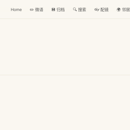
Home
✏️ 微语
💾 归档
🔍 搜索
👓 配镜
🌍 邻