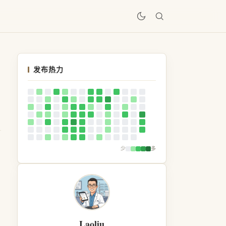
居
发布热力
少
多
Laoliu