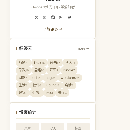
Blogger/验光师/国学爱好者
了解更多 →
标签云
more →
随笔
linux
读书
博客
31
16
12
11
早教
易经
群晖
kindle
10
10
9
7
网站
cdn
hugo
wordpress
7
6
6
6
生活
软件
ubuntu
疫情
6
6
5
5
眼镜
近视
rss
亲子
5
5
4
4
博客统计
文章
分类
标签