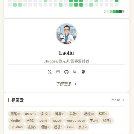
少
多
Laoliu
Blogger/验光师/国学爱好者
了解更多 →
标签云
more →
随笔
linux
读书
博客
早教
易经
群晖
31
16
12
11
10
10
9
kindle
网站
cdn
hugo
wordpress
生活
软件
7
7
6
6
6
6
6
ubuntu
疫情
眼镜
近视
rss
亲子
5
5
5
5
4
4