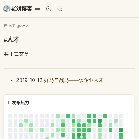
老刘博客
首页
/
Tags
/
人才
#人才
共 1 篇文章
2019-10-12
好马与战马——谈企业人才
发布热力