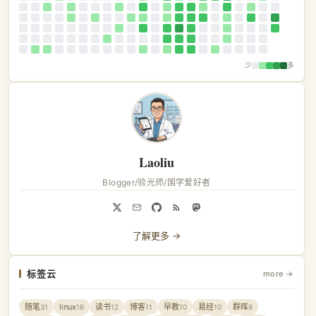
少
多
Laoliu
Blogger/验光师/国学爱好者
了解更多 →
标签云
more →
随笔
linux
读书
博客
早教
易经
群晖
31
16
12
11
10
10
9