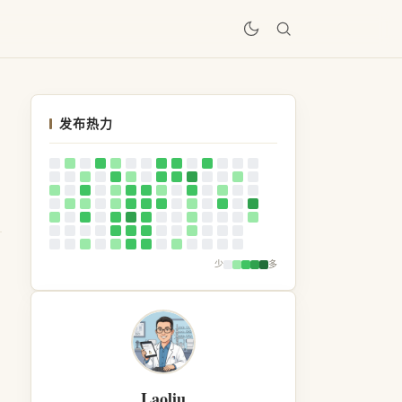
居
发布热力
少
多
Laoliu