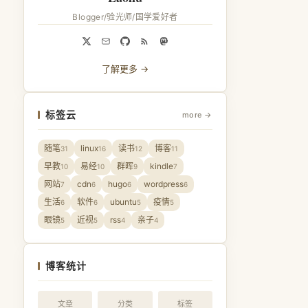
Blogger/验光师/国学爱好者
了解更多 →
标签云
more →
随笔
linux
读书
博客
31
16
12
11
早教
易经
群晖
kindle
10
10
9
7
网站
cdn
hugo
wordpress
7
6
6
6
生活
软件
ubuntu
疫情
6
6
5
5
眼镜
近视
rss
亲子
5
5
4
4
博客统计
文章
分类
标签