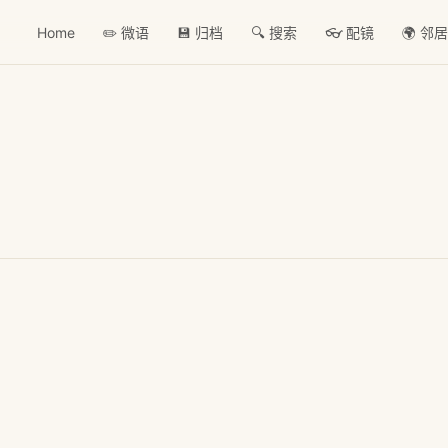
Home
✏️ 微语
💾 归档
🔍 搜索
👓 配镜
🌍 邻