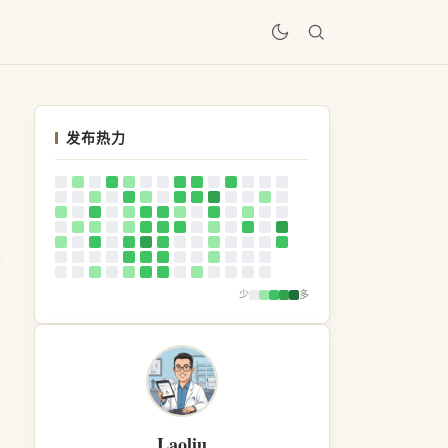
居
发布热力
少
多
Laoliu