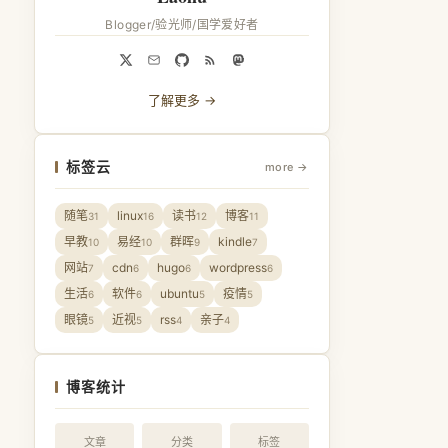
Blogger/验光师/国学爱好者
了解更多 →
标签云
more →
随笔
linux
读书
博客
31
16
12
11
早教
易经
群晖
kindle
10
10
9
7
网站
cdn
hugo
wordpress
7
6
6
6
生活
软件
ubuntu
疫情
6
6
5
5
眼镜
近视
rss
亲子
5
5
4
4
博客统计
文章
分类
标签