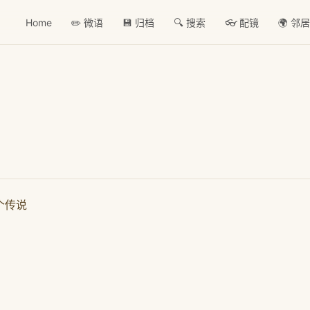
Home
✏️ 微语
💾 归档
🔍 搜索
👓 配镜
🌍 邻
个传说