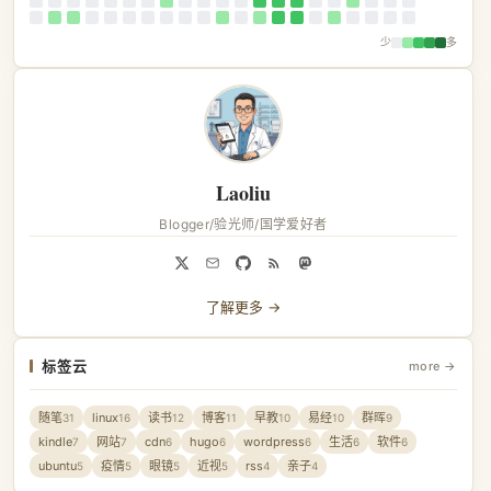
少
多
Laoliu
Blogger/验光师/国学爱好者
了解更多 →
标签云
more →
随笔
linux
读书
博客
早教
易经
群晖
31
16
12
11
10
10
9
kindle
网站
cdn
hugo
wordpress
生活
软件
7
7
6
6
6
6
6
ubuntu
疫情
眼镜
近视
rss
亲子
5
5
5
5
4
4