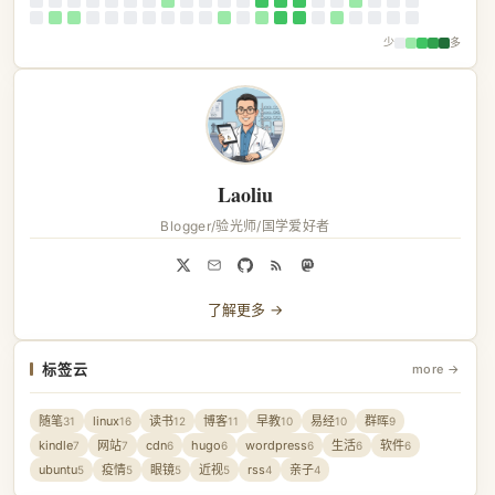
少
多
Laoliu
Blogger/验光师/国学爱好者
了解更多 →
标签云
more →
随笔
linux
读书
博客
早教
易经
群晖
31
16
12
11
10
10
9
kindle
网站
cdn
hugo
wordpress
生活
软件
7
7
6
6
6
6
6
ubuntu
疫情
眼镜
近视
rss
亲子
5
5
5
5
4
4