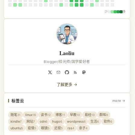
少
多
Laoliu
Blogger/验光师/国学爱好者
了解更多 →
标签云
more →
随笔
linux
读书
博客
早教
易经
群晖
31
16
12
11
10
10
9
kindle
网站
cdn
hugo
wordpress
生活
软件
7
7
6
6
6
6
6
ubuntu
疫情
眼镜
近视
rss
亲子
5
5
5
5
4
4