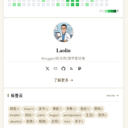
少
多
Laoliu
Blogger/验光师/国学爱好者
了解更多 →
标签云
more →
随笔
linux
读书
博客
早教
易经
群晖
31
16
12
11
10
10
9
kindle
网站
cdn
hugo
wordpress
生活
软件
7
7
6
6
6
6
6
ubuntu
疫情
眼镜
近视
rss
亲子
5
5
5
5
4
4