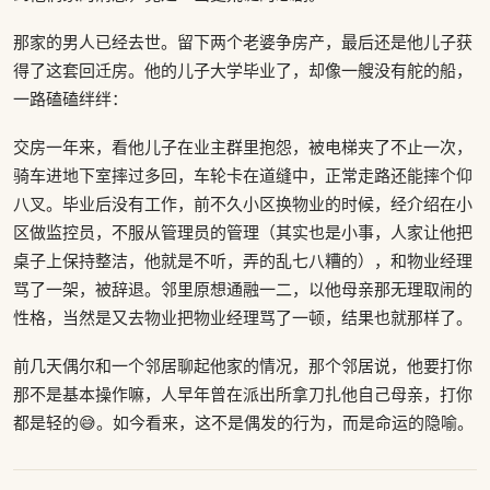
那家的男人已经去世。留下两个老婆争房产，最后还是他儿子获
得了这套回迁房。他的儿子大学毕业了，却像一艘没有舵的船，
一路磕磕绊绊：
交房一年来，看他儿子在业主群里抱怨，被电梯夹了不止一次，
骑车进地下室摔过多回，车轮卡在道缝中，正常走路还能摔个仰
八叉。毕业后没有工作，前不久小区换物业的时候，经介绍在小
区做监控员，不服从管理员的管理（其实也是小事，人家让他把
桌子上保持整洁，他就是不听，弄的乱七八糟的），和物业经理
骂了一架，被辞退。邻里原想通融一二，以他母亲那无理取闹的
性格，当然是又去物业把物业经理骂了一顿，结果也就那样了。
前几天偶尔和一个邻居聊起他家的情况，那个邻居说，他要打你
那不是基本操作嘛，人早年曾在派出所拿刀扎他自己母亲，打你
都是轻的😅。如今看来，这不是偶发的行为，而是命运的隐喻。