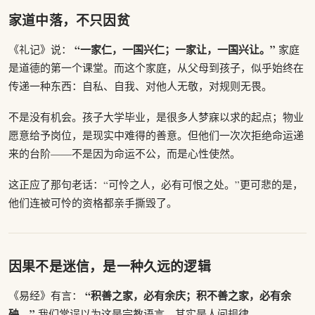
家道中落，不只因贫
“一家仁，一国兴仁；一家让，一国兴让。”
《礼记》说：
家庭
是道德的第一个课堂。而这个家庭，从父母到孩子，似乎始终在
传递一种东西：自私、自我、对他人无敬，对规则无畏。
不是没有机会。孩子大学毕业，是很多人梦寐以求的起点；物业
愿意给予岗位，是现实中难得的善意。但他们一次次拒绝命运递
来的台阶——不是因为命运不公，而是心性使然。
这正应了那句老话：“可怜之人，必有可恨之处。”更可悲的是，
他们连被可怜的资格都亲手撕毁了。
因果不是迷信，是一种久远的逻辑
“积善之家，必有余庆；积不善之家，必有余
《易经》有言：
殃。”
我们常误以为这是宗教语言，其实是人间规律。