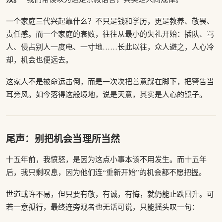
一个家庭三代兴起靠什么？不只是钱和学历，更是教养、敬畏、
责任感。而一个家庭的衰败，往往从最小的失礼开始：插队、骂
人、侵占别人一度电、一寸地……长此以往，众人避之，人心冷
却，机会也便远去。
这家人不是被命运击倒，而是一次次把善意踩在脚下，把警告当
耳旁风。如今落得这般境地，说是天意，其实是人心的镜子。
尾声：别把机会当理所当然
十五年前，我愤怒，是因为这点小事本该不用发生。而十五年
后，我只剩叹息，因为他们连“重新开始”的机会都不愿把握。
世道或许不易，但只要有敬，有诚，有悔，就仍能止跌回升。可
若一意孤行，最终连旁观者也无话可说，只能摇头叹一句：