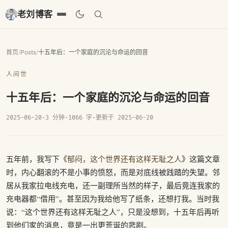
老刘博客
首页
/
Posts
/
十五年后：一个家庭的沉沦与命运的回音
人间世
十五年后：一个家庭的沉沦与命运的回音
2025-06-20
·
3 分钟
·
1066 字
·
更新于 2025-06-20
五年前，我写下《
郁闷，这个世界还有这样无耻之人
》这篇文章
时，内心翻滚的不是小事的愤怒，而是对底线被践踏的失望。邻
居从我家拉电线充电，还一副理所当然的样子，最后竟连我家的
充电器都“借用”。甚至因为我给他写了纸条，还想打我。当时我
说：“这个世界还有这样无耻之人”，只是没想到，十五年后再听
到他们家的消息，竟是一出更荒诞的悲剧。