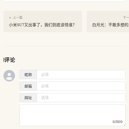
← 上一篇
下一
小米SU7又出事了，我们到底该怪谁？
白月光：不敢多想的
评论
昵称
邮箱
网址
0/500