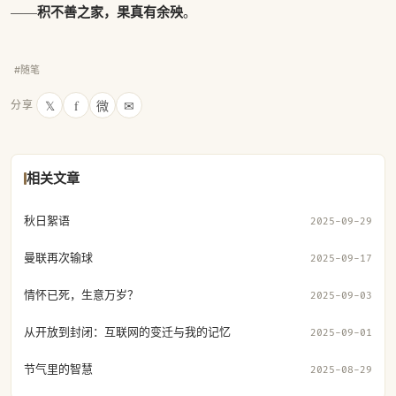
积不善之家，果真有余殃
——
。
#随笔
𝕏
f
微
✉
分享
相关文章
秋日絮语
2025-09-29
曼联再次输球
2025-09-17
情怀已死，生意万岁？
2025-09-03
从开放到封闭：互联网的变迁与我的记忆
2025-09-01
节气里的智慧
2025-08-29