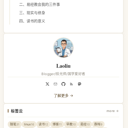
二、易经教会我的三件事
三、现实与修身
四、读书的意义
Laoliu
Blogger/验光师/国学爱好者
了解更多 →
标签云
more →
随笔
linux
读书
博客
早教
易经
群晖
31
16
12
11
10
10
9