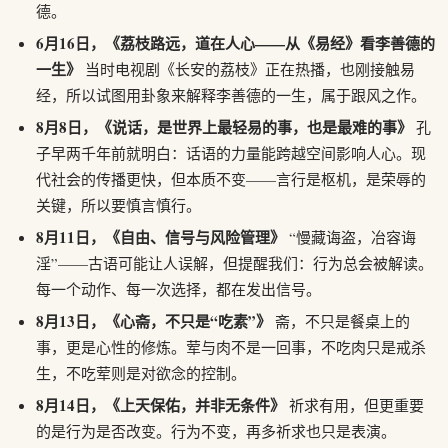
德。
6月16日，《荔枝路远，道在人心——从《易经》看李善德的
一生》
当时电视剧《长安的荔枝》正在热播，也刚接触易
经，所以试图用卦象来解释李善德的一生，属于跟风之作。
8月8日，《说话，是世界上最轻易的事，也是最难的事》
孔
子早两千年前就明白：话语的力量能跨越空间影响人心。现
代社会的传播更快，但本质不变——言行是枢机，是荣辱的
关键，所以要慎言慎行。
8月11日，《自由、信号与风险管理》
“慢藏诲盗，冶容诲
淫”——古语可能让人误解，但提醒我们：行为总会被解读。
每一个动作、每一次选择，都在发出信号。
8月13日，《心斋，不只是“吃素”》
斋，不只是餐桌上的
事，更是心性的修炼。荤与肉不是一回事，不吃肉只是戒杀
生，不吃荤则是对欲念的控制。
8月14日，《上天保佑，并非无条件》
祈求有用，但更重要
的是行为是否改变。行为不变，再多祈求也只是表演。