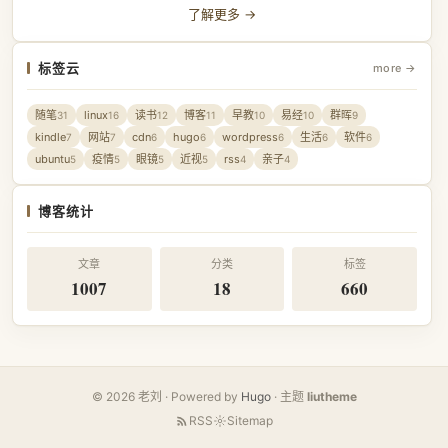
了解更多 →
标签云
more →
随笔
linux
读书
博客
早教
易经
群晖
31
16
12
11
10
10
9
kindle
网站
cdn
hugo
wordpress
生活
软件
7
7
6
6
6
6
6
ubuntu
疫情
眼镜
近视
rss
亲子
5
5
5
5
4
4
博客统计
文章
分类
标签
1007
18
660
© 2026 老刘 · Powered by
Hugo
· 主题
liutheme
RSS
Sitemap