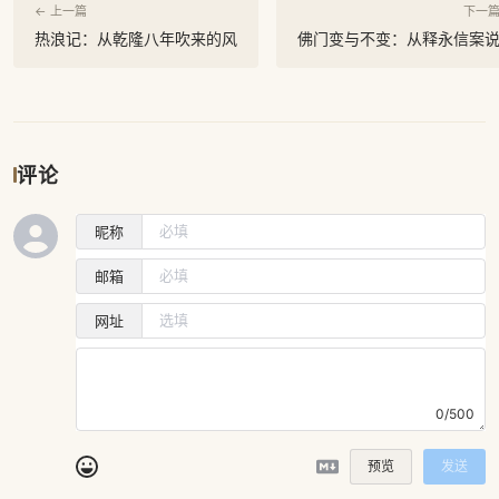
← 上一篇
下一篇
热浪记：从乾隆八年吹来的风
佛门变与不变：从释永信案
评论
昵称
邮箱
网址
0/500
预览
发送