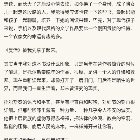
想读，而长大了之后没心情去读，如今换了一个身份，成了陪女
儿一起走这段路的人，我觉得我应该也读一下这些书，最起码能
和孩子一起聊聊，培养一下她的阅读兴趣，毕竟，对于现代孩子
来说，手机以及现代风格的文学作品要比一个俄国贵族的忏悔、
一个农家女的命运有趣的多。
《复活》被我先拿了起来。
其实当年我对这本书没什么印象。只是当年在背作者简介的时候
了解过，是托尔斯泰晚年的作品，很厚，是讲一个人的忏悔和救
赎。现在重新读起来，却像打开了一扇旧门，门后不是陌生的世
界，而是我们一直生活着，却未曾深究的现实。
托尔斯泰的语言和平实，甚至有些直白和啰嗦，对细节的刻画很
详细。但那些啰嗦里藏着一种力量，一种几乎令人不安的诚实。
他把上层贵族的虚伪写得赤裸裸，把法律的冷漠、教会的空洞、
监狱的压抑、底层人民的麻木，一样样摊开来让你看。