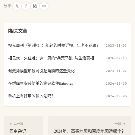
𝕏
f
微
✉
分享
相关文章
视光周刊（第9期）：年轻的时候近视，年老不花眼？
2023-11-03
相见欢，久住难：这一周的“兵荒马乱”与生活真相
2026-02-13
佩戴角膜塑形镜可引起角膜的这些变化
2023-11-07
在群晖里安装简单的笔记软件flatnotes
2024-10-30
手机上有好用的输入法吗？
2024-09-06
← 上一篇
下一篇 →
回乡杂记
2024年，高德地图和百度地图选哪个？