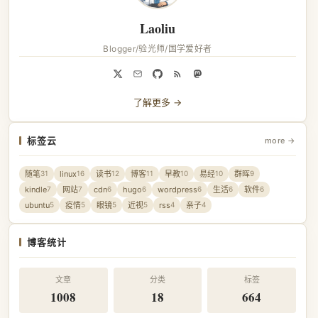
Laoliu
Blogger/验光师/国学爱好者
了解更多 →
标签云
more →
随笔
linux
读书
博客
早教
易经
群晖
31
16
12
11
10
10
9
kindle
网站
cdn
hugo
wordpress
生活
软件
7
7
6
6
6
6
6
ubuntu
疫情
眼镜
近视
rss
亲子
5
5
5
5
4
4
博客统计
文章
分类
标签
1008
18
664