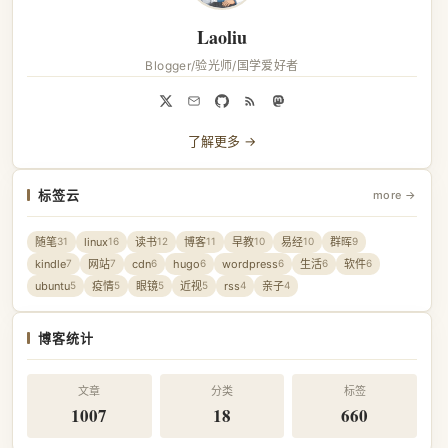
Laoliu
Blogger/验光师/国学爱好者
了解更多 →
标签云
more →
随笔
linux
读书
博客
早教
易经
群晖
31
16
12
11
10
10
9
kindle
网站
cdn
hugo
wordpress
生活
软件
7
7
6
6
6
6
6
ubuntu
疫情
眼镜
近视
rss
亲子
5
5
5
5
4
4
博客统计
文章
分类
标签
1007
18
660