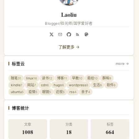
Laoliu
Blogger/验光师/国学爱好者
了解更多 →
标签云
more →
随笔
linux
读书
博客
早教
易经
群晖
31
16
12
11
10
10
9
kindle
网站
cdn
hugo
wordpress
生活
软件
7
7
6
6
6
6
6
ubuntu
疫情
眼镜
近视
rss
亲子
5
5
5
5
4
4
博客统计
文章
分类
标签
1008
18
664