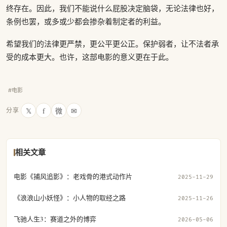
终存在。因此，我们不能说什么屁股决定脑袋，无论法律也好，
条例也罢，或多或少都会掺杂着制定者的利益。
希望我们的法律更严禁，更公平更公正。保护弱者，让不法者承
受的成本更大。也许，这部电影的意义更在于此。
#电影
𝕏
f
微
✉
分享
相关文章
电影《捕风追影》：老戏骨的港式动作片
2025-11-29
《浪浪山小妖怪》：小人物的取经之路
2025-11-26
飞驰人生3：赛道之外的博弈
2026-05-06