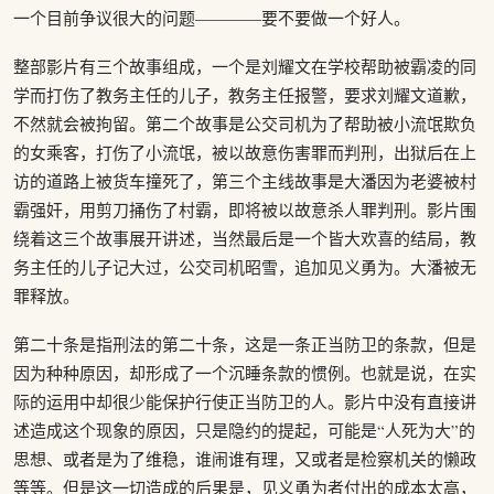
一个目前争议很大的问题————要不要做一个好人。
整部影片有三个故事组成，一个是刘耀文在学校帮助被霸凌的同
学而打伤了教务主任的儿子，教务主任报警，要求刘耀文道歉，
不然就会被拘留。第二个故事是公交司机为了帮助被小流氓欺负
的女乘客，打伤了小流氓，被以故意伤害罪而判刑，出狱后在上
访的道路上被货车撞死了，第三个主线故事是大潘因为老婆被村
霸强奸，用剪刀捅伤了村霸，即将被以故意杀人罪判刑。影片围
绕着这三个故事展开讲述，当然最后是一个皆大欢喜的结局，教
务主任的儿子记大过，公交司机昭雪，追加见义勇为。大潘被无
罪释放。
第二十条是指刑法的第二十条，这是一条正当防卫的条款，但是
因为种种原因，却形成了一个沉睡条款的惯例。也就是说，在实
际的运用中却很少能保护行使正当防卫的人。影片中没有直接讲
述造成这个现象的原因，只是隐约的提起，可能是“人死为大”的
思想、或者是为了维稳，谁闹谁有理，又或者是检察机关的懒政
等等。但是这一切造成的后果是，见义勇为者付出的成本太高，