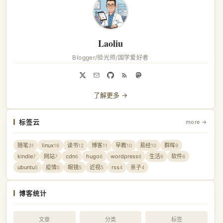
Laoliu
Blogger/验光师/国学爱好者
了解更多 →
标签云
more →
随笔
linux
读书
博客
早教
易经
群晖
31
16
12
11
10
10
9
kindle
网站
cdn
hugo
wordpress
生活
软件
7
7
6
6
6
6
6
ubuntu
疫情
眼镜
近视
rss
亲子
5
5
5
5
4
4
博客统计
文章
分类
标签