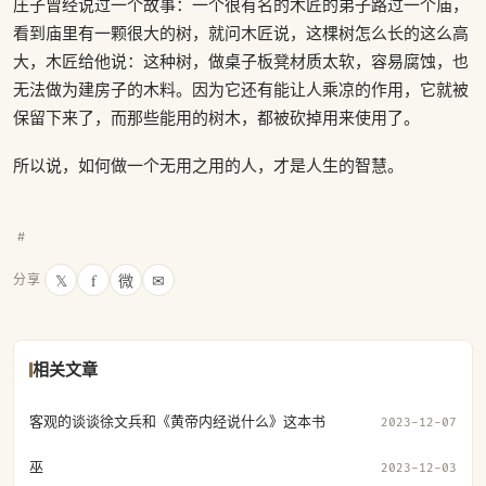
庄子曾经说过一个故事：一个很有名的木匠的弟子路过一个庙，
看到庙里有一颗很大的树，就问木匠说，这棵树怎么长的这么高
大，木匠给他说：这种树，做桌子板凳材质太软，容易腐蚀，也
无法做为建房子的木料。因为它还有能让人乘凉的作用，它就被
保留下来了，而那些能用的树木，都被砍掉用来使用了。
所以说，如何做一个无用之用的人，才是人生的智慧。
#
𝕏
f
微
✉
分享
相关文章
客观的谈谈徐文兵和《黄帝内经说什么》这本书
2023-12-07
巫
2023-12-03