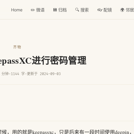
Home
✏️ 微语
💾 归档
🔍 搜索
👓 配镜
🌍 邻
齐物
epassXC进行密码管理
 分钟
·
1144 字
·
更新于 2024-09-03
的就是keepassxc，只是后来有一段时间使用deepin