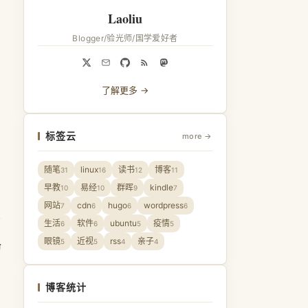
Laoliu
Blogger/验光师/国学爱好者
了解更多 →
标签云
more →
随笔
linux
读书
博客
31
16
12
11
早教
易经
群晖
kindle
10
10
9
7
网站
cdn
hugo
wordpress
7
6
6
6
生活
软件
ubuntu
疫情
6
6
5
5
眼镜
近视
rss
亲子
路
5
5
4
4
博客统计