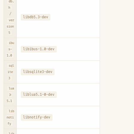
db.
h
/
libdb5.3-dev
ver
sion
5
ibu
libibus-1.0-dev
s-
1.0
sql
libsqlite3-dev
ite
3
lua
liblua5.1-0-dev
>=
5.1
lib
libnotify-dev
noti
fy
lib