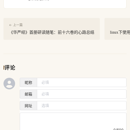
← 上一篇
《华严经》首册研读随笔：前十六卷的心路总结
linux下
评论
昵称
邮箱
网址
0/500