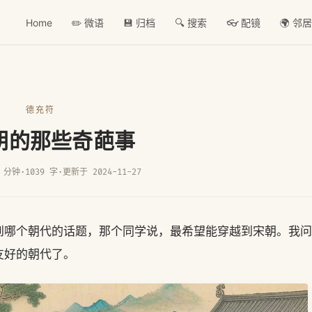
Home
✏️ 微语
💾 归档
🔍 搜索
👓 配镜
🌍 邻
德充符
朝的那些奇葩事
 分钟
·
1039 字
·
更新于 2024-11-27
到哪个朝代的话题，那个同学说，最希望能穿越到宋朝。我问
友好的朝代了。