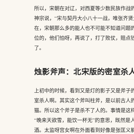
所以，宋朝在对辽，对西夏等少数民族作战的
神宗说，“宋与契丹大小八十一战，唯张齐贤
在，宋朝那么多的能人也不可能不知道问题
位的，他们怕呀，再说了，打了败仗，赔点
了。
烛影斧声：北宋版的密室杀
上初中的时候，看到又是灯的影子又是斧子
室杀人啊。其实这个斧叫柱斧，是以前古人
猫。所以这个斧子是杀不了人的。事情是这
“晚来天欲雪，能饮一杯无”的意思，既然是
酒。太监呀宫女啊在外面看到好像是张匡义