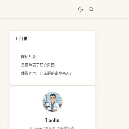
居
目录
陈桥兵变
皇帝热衷于研究阵图
烛影斧声：北宋版的密室杀人？
Laoliu
Blogger/验光师/国学爱好者