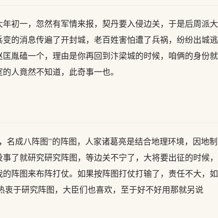
大年初一，忽然有军情来报，契丹要入侵边关，于是后周派大
兵变的消息传遍了开封城，老百姓害怕遭了兵祸，纷纷出城逃
赵匡胤磕一个，理由是你再回到汴梁城的时候，咱俩的身份就
室的人竟然不知道，此奇事一也。
，名成八阵图”的阵图，人家诸葛亮是结合地理环境，因地制
没事了就研究研究阵图，等边关不宁了，大将要出征的时候，
我的阵图来布阵打仗。如果按阵图打仗打输了，责任不大，如
帝热衷于研究阵图，大臣们也喜欢，至于好不好用那就另说