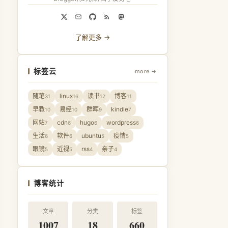
了解更多 →
标签云
more →
随笔
linux
读书
博客
31
16
12
11
早教
易经
群晖
kindle
10
10
9
7
网站
cdn
hugo
wordpress
7
6
6
6
生活
软件
ubuntu
疫情
6
6
5
5
眼镜
近视
rss
亲子
5
5
4
4
博客统计
文章
分类
标签
1007
18
660