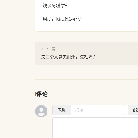
浅谈阿Q精神
风动，幡动还是心动
← 上一篇
关二爷大意失荆州，冤枉吗？
评论
昵称
邮