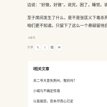
边说：”好做，好做”。说完，困了，睡觉。
至于席间发生了什么，是不是张匡义下毒杀
咱们更不知道。只留下了这么一个悬疑留待
#读书
𝕏
f
微
✉
分享
相关文章
关二爷大意失荆州，冤枉吗？
小城与不确定性墙
以直报怨，怨未尽而心已定