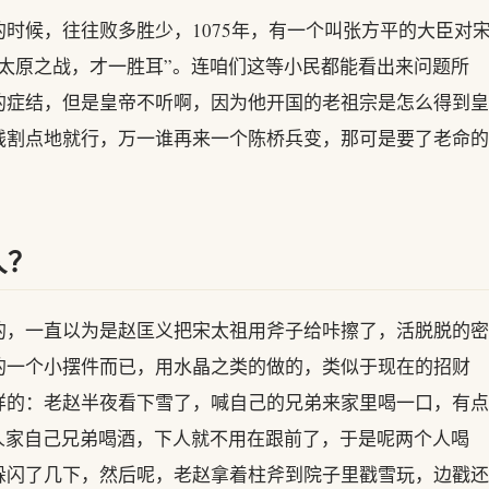
时候，往往败多胜少，1075年，有一个叫张方平的大臣对
太原之战，才一胜耳”。连咱们这等小民都能看出来问题所
的症结，但是皇帝不听啊，因为他开国的老祖宗是怎么得到皇
钱割点地就行，万一谁再来一个陈桥兵变，那可是要了老命的
人？
的，一直以为是赵匡义把宋太祖用斧子给咔擦了，活脱脱的密
的一个小摆件而已，用水晶之类的做的，类似于现在的招财
样的：老赵半夜看下雪了，喊自己的兄弟来家里喝一口，有点
人家自己兄弟喝酒，下人就不用在跟前了，于是呢两个人喝
躲闪了几下，然后呢，老赵拿着柱斧到院子里戳雪玩，边戳还