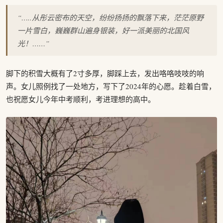
“…..从彤云密布的天空，纷纷扬扬的飘落下来，茫茫原野
一片雪白，巍巍群山遍身银装，好一派美丽的北国风
光！……”
脚下的积雪大概有了2寸多厚，脚踩上去，发出咯咯吱吱的响
声。女儿照例找了一处地方，写下了2024年的心愿。趁着白雪，
也祝愿女儿今年中考顺利，考进理想的高中。