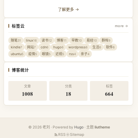
了解更多 →
标签云
more →
随笔
linux
读书
博客
早教
易经
群晖
31
16
12
11
10
10
9
kindle
网站
cdn
hugo
wordpress
生活
软件
7
7
6
6
6
6
6
ubuntu
疫情
眼镜
近视
rss
亲子
5
5
5
5
4
4
博客统计
文章
分类
标签
1008
18
664
© 2026 老刘 · Powered by
Hugo
· 主题
liutheme
RSS
Sitemap