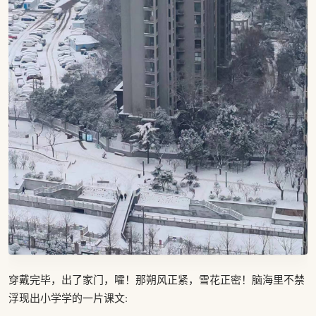
穿戴完毕，出了家门，嚯！那朔风正紧，雪花正密！脑海里不禁
浮现出小学学的一片课文: