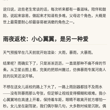
说归说，这些老生常谈的话，每次听来都有一番滋味。陪伴和鼓
励，说起来容易，做起来才知道有多难。父母这个角色，大概是
世上最需要耐心却最容易被消磨的角色之一。
雨夜返校：小心翼翼，是另一种爱
天气预报早在几天前就开始渲染：大雨，暴雨，大暴雨。
结果呢？雨确实下了，只是淅淅沥沥，一直是那种不痛不痒的节
奏。从卫星云图上看，完美的把郑州撇过，仿佛暴雨专属河南人
民的玩笑还没开够。
不想在送女儿返校的路上下大了，一路上雨刮器都挂不及雨水
——没有到暴雨那么夸张，但足够让视线变得模糊和艰难。我小
心翼翼地在高速上开着，保持着车距，眼睛不敢离开前方哪怕一
秒。女儿坐在副驾驶，我们偶尔聊几句，大多数时候是沉默。偶