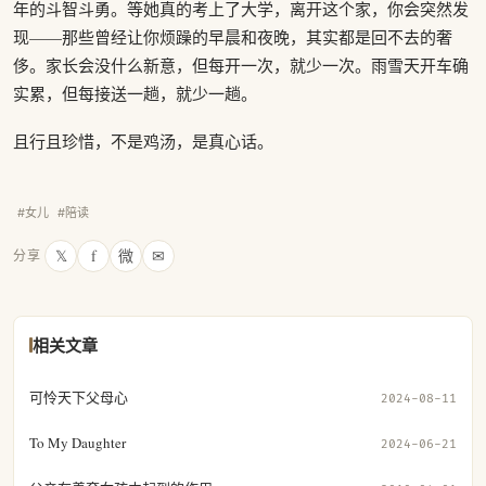
年的斗智斗勇。等她真的考上了大学，离开这个家，你会突然发
现——那些曾经让你烦躁的早晨和夜晚，其实都是回不去的奢
侈。家长会没什么新意，但每开一次，就少一次。雨雪天开车确
实累，但每接送一趟，就少一趟。
且行且珍惜，不是鸡汤，是真心话。
#女儿
#陪读
𝕏
f
微
✉
分享
相关文章
可怜天下父母心
2024-08-11
To My Daughter
2024-06-21