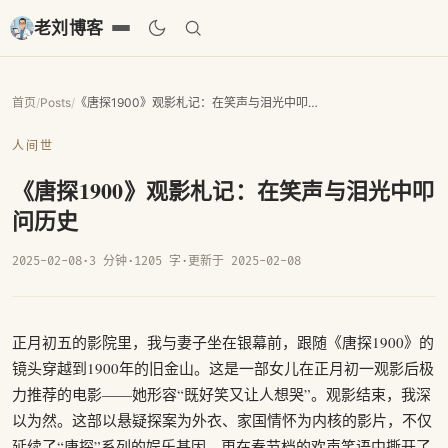
老刘博客
首页
/
Posts
/
《唐探1900》观影札记：在笑声与泪光中叩问历史
人间世
《唐探1900》观影札记：在笑声与泪光中叩
问历史
2025-02-08
·
3 分钟
·
1205 字
·
更新于 2025-02-08
正月初五的影院里，我与妻子坐在银幕前，跟随《唐探1900》的
镜头穿越到1900年的旧金山。这是一部女儿在正月初一观影后极
力推荐的电影——她形容“既好笑又让人想哭”。观影结束，我深
以为然。这部以悬疑探案为外衣、家国情怀为内核的影片，不仅
延续了“唐探”系列的娱乐基因，更在春节档的欢声笑语中撕开了