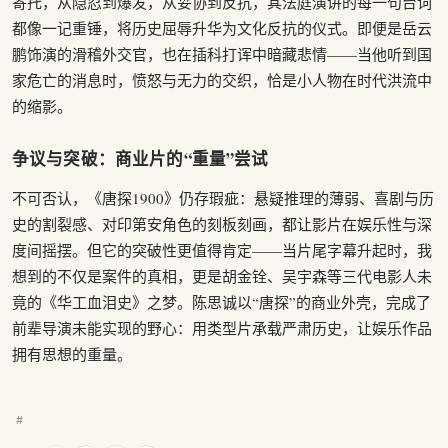
寄托，从隐忍到爆发，从妥协到反抗，其法庭演讲的每一句台词
都像一记重锤，将历史屈辱升华为文化反抗的仪式。即便是岳云
鹏饰演的滑稽外交官，也在插科打诨中暗藏悲情——当他听到国
家危亡的消息时，愤怒与无力的交织，恰是小人物在时代洪流中
的缩影。
争议与突破：商业片的“重量”尝试
不可否认，《唐探1900》仍存瑕疵：悬疑推理的薄弱、喜剧与历
史的割裂感、对印第安角色的刻板刻画，都让影片在娱乐性与深
度间摇摆。但它的突破性更值得肯定——当片尾字幕升起时，我
想到的不仅是案件的真相，更是胡金铨、吴宇森等三代电影人未
竟的《华工血泪史》之梦。陈思诚以“唐探”的商业外壳，完成了
前辈导演未能实现的野心：用类型片承载严肃历史，让娱乐作品
拥有思想的重量。
#