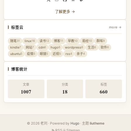
了解更多 →
标签云
more →
随笔
linux
读书
博客
早教
易经
群晖
31
16
12
11
10
10
9
kindle
网站
cdn
hugo
wordpress
生活
软件
7
7
6
6
6
6
6
ubuntu
疫情
眼镜
近视
rss
亲子
5
5
5
5
4
4
博客统计
文章
分类
标签
1007
18
660
© 2026 老刘 · Powered by
Hugo
· 主题
liutheme
RSS
Sitemap