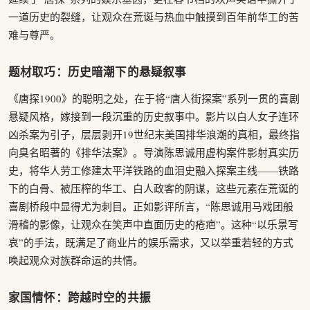
一道历史的裂缝，让观众在荒诞与热血中触摸到百年前华工的苦
难与尊严。
题材取巧：历史暗潮下的悬疑叙事
《唐探1900》的聪明之处，在于将“唐人街探案”系列一贯的喜剧
悬疑风格，嫁接到一段沉重的历史叙事中。影片以白人女子连环
凶杀案为引子，层层剥开19世纪末美国排华浪潮的真相，最终指
向臭名昭著的《排华法案》。导演陈思诚用虚构案件影射真实历
史，将华人劳工修建太平洋铁路的血泪史融入探案主线——铁路
下的白骨、被压榨的华工、白人政客的阴谋，这些元素在荒诞的
喜剧桥段中显得尤为刺目。正如影评所言，“陈思诚用马戏团般
滑稽的影像，让观众在笑声中直面历史的疮疤”。这种“以乐景写
哀”的手法，既满足了商业片的娱乐需求，又以举重若轻的方式
唤起观众对族群命运的共情。
家国情怀：跨越时空的共振