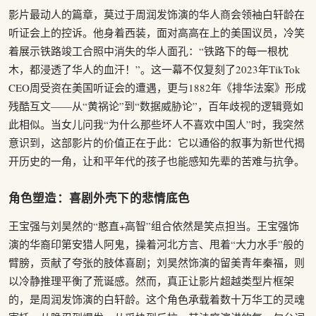
影片最动人的篇章，莫过于周润发饰演的华人商会领袖白轩龄在
听证会上的控诉。他身着西装，面对高高在上的美国议员，冷笑
着展示铁路竣工合照中消失的华人面孔：“铁路下的每一根枕
木，都浸透了华人的血汗！”。这一幕不仅复刻了2023年TikTok
CEO周受资在美国听证会的遭遇，更与1882年《排华法案》形成
残酷互文——从“黄祸论”到“数据威胁论”，百年歧视的逻辑竟如
此相似。当女儿问我“为什么那些坏人不喜欢中国人”时，我突然
意识到，这部影片的价值正在于此：它以通俗的叙事为新世代揭
开历史的一角，让和平年代的孩子也能感知先辈的苦难与抗争。
角色塑造：喜剧外壳下的悲情底色
王宝强与刘昊然的“憨直+高智”组合依然是笑点担当。王宝强饰
演的华裔印第安猎人阿鬼，操着河北方言、甩着“大力水手”般的
臂膀，贡献了夸张的肢体喜剧；刘昊然饰演的留美青年秦福，则
以冷静推理平衡了荒诞感。然而，真正让影片超越类型片框架
的，是周润发饰演的白轩龄。这个角色承载着数十万华工的灵魂