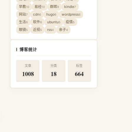
早教
易经
群晖
kindle
10
10
9
7
网站
cdn
hugo
wordpress
7
6
6
6
生活
软件
ubuntu
疫情
6
6
5
5
眼镜
近视
rss
亲子
5
5
4
4
博客统计
文章
分类
标签
1008
18
664