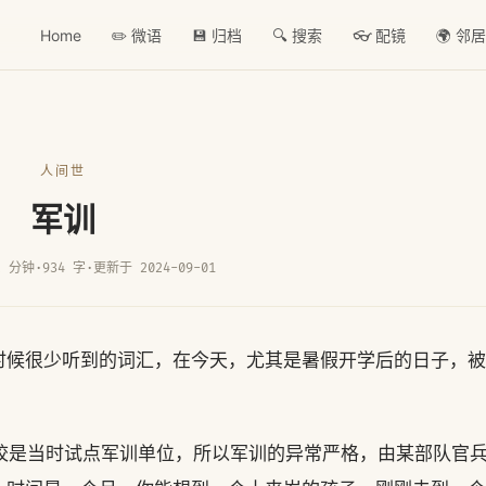
Home
✏️ 微语
💾 归档
🔍 搜索
👓 配镜
🌍 邻
人间世
军训
2 分钟
·
934 字
·
更新于 2024-09-01
时候很少听到的词汇，在今天，尤其是暑假开学后的日子，被
学校是当时试点军训单位，所以军训的异常严格，由某部队官