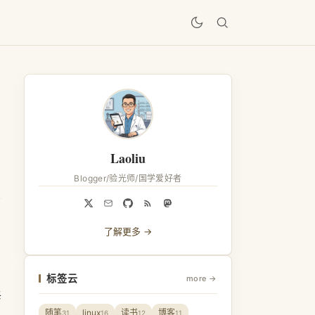
居
Laoliu
Blogger/验光师/国学爱好者
了解更多 →
标签云
more →
兵
随笔
linux
读书
博客
31
16
12
11