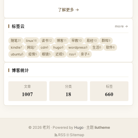
了解更多 →
标签云
more →
随笔
linux
读书
博客
早教
易经
群晖
31
16
12
11
10
10
9
kindle
网站
cdn
hugo
wordpress
生活
软件
7
7
6
6
6
6
6
ubuntu
疫情
眼镜
近视
rss
亲子
5
5
5
5
4
4
博客统计
文章
分类
标签
1007
18
660
© 2026 老刘 · Powered by
Hugo
· 主题
liutheme
RSS
Sitemap