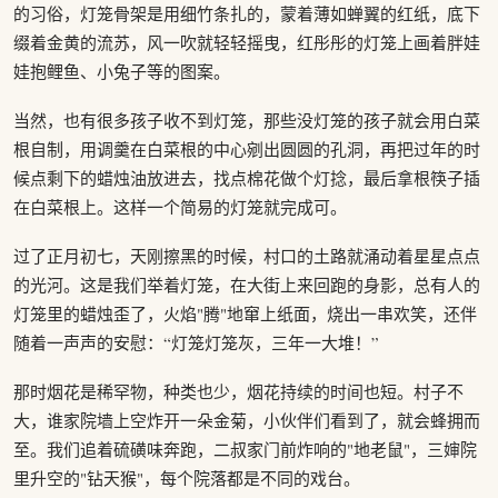
的习俗，灯笼骨架是用细竹条扎的，蒙着薄如蝉翼的红纸，底下
缀着金黄的流苏，风一吹就轻轻摇曳，红彤彤的灯笼上画着胖娃
娃抱鲤鱼、小兔子等的图案。
当然，也有很多孩子收不到灯笼，那些没灯笼的孩子就会用白菜
根自制，用调羹在白菜根的中心剜出圆圆的孔洞，再把过年的时
候点剩下的蜡烛油放进去，找点棉花做个灯捻，最后拿根筷子插
在白菜根上。这样一个简易的灯笼就完成可。
过了正月初七，天刚擦黑的时候，村口的土路就涌动着星星点点
的光河。这是我们举着灯笼，在大街上来回跑的身影，总有人的
灯笼里的蜡烛歪了，火焰"腾"地窜上纸面，烧出一串欢笑，还伴
随着一声声的安慰：“灯笼灯笼灰，三年一大堆！”
那时烟花是稀罕物，种类也少，烟花持续的时间也短。村子不
大，谁家院墙上空炸开一朵金菊，小伙伴们看到了，就会蜂拥而
至。我们追着硫磺味奔跑，二叔家门前炸响的"地老鼠"，三婶院
里升空的"钻天猴"，每个院落都是不同的戏台。