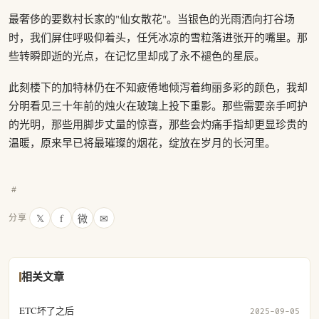
最奢侈的要数村长家的"仙女散花"。当银色的光雨洒向打谷场
时，我们屏住呼吸仰着头，任凭冰凉的雪粒落进张开的嘴里。那
些转瞬即逝的光点，在记忆里却成了永不褪色的星辰。
此刻楼下的加特林仍在不知疲倦地倾泻着绚丽多彩的颜色，我却
分明看见三十年前的烛火在玻璃上投下重影。那些需要亲手呵护
的光明，那些用脚步丈量的惊喜，那些会灼痛手指却更显珍贵的
温暖，原来早已将最璀璨的烟花，绽放在岁月的长河里。
#
𝕏
f
微
✉
分享
相关文章
ETC坏了之后
2025-09-05