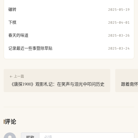
碾转
2025-05-19
下棋
2025-04-01
春天的味道
2025-03-26
记录最近一些事暨除草贴
2025-03-24
← 上一篇
《唐探1900》观影札记：在笑声与泪光中叩问历史
跟着南
评论
昵称