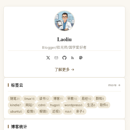
Laoliu
Blogger/验光师/国学爱好者
了解更多 →
标签云
more →
随笔
linux
读书
博客
早教
易经
群晖
31
16
12
11
10
10
9
kindle
网站
cdn
hugo
wordpress
生活
软件
7
7
6
6
6
6
6
ubuntu
疫情
眼镜
近视
rss
亲子
5
5
5
5
4
4
博客统计