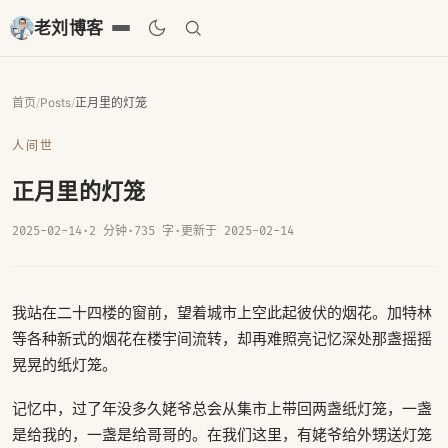
老刘博客
首页
/
Posts
/
正月里的灯笼
人间世
正月里的灯笼
2025-02-14
·
2 分钟
·
735 字
·
更新于 2025-02-14
我站在二十四楼的窗前，望着城市上空此起彼伏的烟花。加特林
等各种新式的烟花在楼宇间流转，却再难照亮记忆深处那盏摇摇
晃晃的纸灯笼。
记忆中，过了年没多久姥爷总会从集市上带回两盏纸灯笼，一盏
是给我的，一盏是给哥哥的。在我们这里，有姥爷给外甥送灯笼