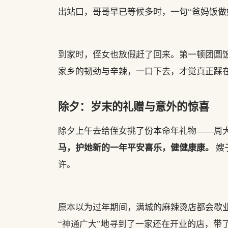
出站口，哥哥早已等候多时，一句“爸妈饭做
到家时，侄女也放假赶了回来。第一顿团圆
家乡的韧劲与辛辣，一口下去，才觉真正踩
除夕：岁末的礼赠与意外的惊喜
除夕上午去给侄女挑了份本命年礼物——周
马，护她新的一年平安喜乐，健健康康。
嫂
许。
原本以为过年期间，满城的麻辣烫店都会歇
“神通广大”地寻到了一家还在开业的店，带