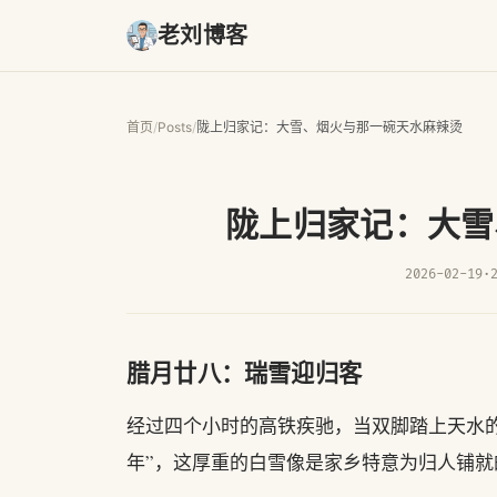
老刘博客
首页
/
Posts
/
陇上归家记：大雪、烟火与那一碗天水麻辣烫
陇上归家记：大雪
2026-02-19
·
腊月廿八：瑞雪迎归客
经过四个小时的高铁疾驰，当双脚踏上天水的
年”，这厚重的白雪像是家乡特意为归人铺就