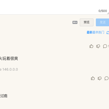
0/500
预览
发送
最新
最早
热门
火玩着很爽
e 146.0.0.0
较过瘾