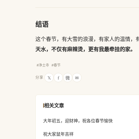
结语
这个春节，有大雪的浪漫，有家人的温情，
天水，不仅有麻辣烫，更有我最牵挂的家。
#净土寺
#春节
𝕏
f
微
✉
分享
相关文章
大年初五，迎财神，祝各位春节愉快
祝大家鼠年吉祥