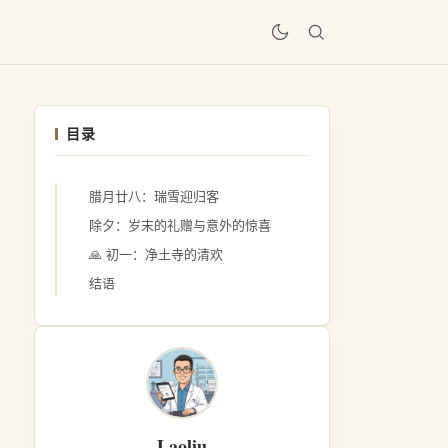
居
目录
腊月廿八：瑞雪迎归客
除夕：岁末的礼赠与意外的惊喜
🙏 初一：净土寺的清欢
结语
Laoliu