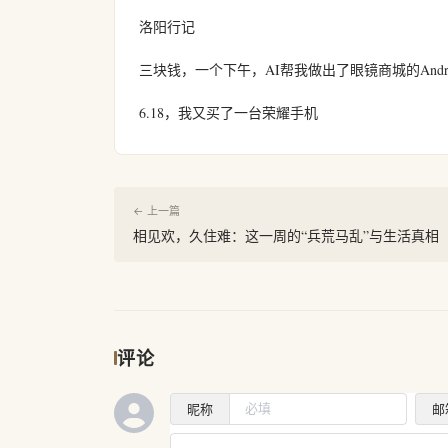
洛阳行记
三块钱，一个下午，AI帮我做出了眼镜商城的Androi
6.18，我又买了一台荣耀手机
← 上一篇
相见欢，久住难：这一周的“兵荒马乱”与生活真相
评论
昵称
邮