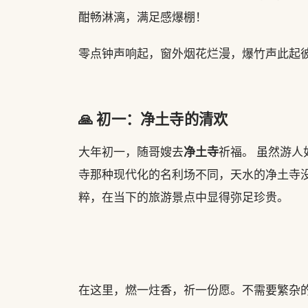
酣畅淋漓，满足感爆棚！
零点钟声响起，窗外烟花烂漫，爆竹声此起
🙏 初一：净土寺的清欢
净土寺
大年初一，随哥嫂去
祈福。 虽然游
寺那种现代化的名利场不同，天水的净土寺没
粹，在当下的旅游景点中显得弥足珍贵。
在这里，燃一炷香，祈一份愿。不需要繁杂