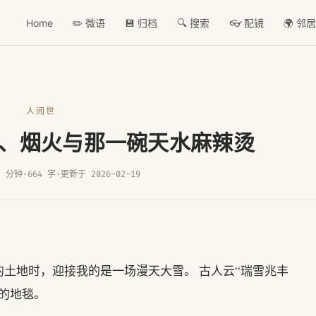
Home
✏️ 微语
💾 归档
🔍 搜索
👓 配镜
🌍 邻
人间世
、烟火与那一碗天水麻辣烫
2 分钟
·
664 字
·
更新于 2026-02-19
土地时，迎接我的是一场漫天大雪。 古人云“瑞雪兆丰
的地毯。