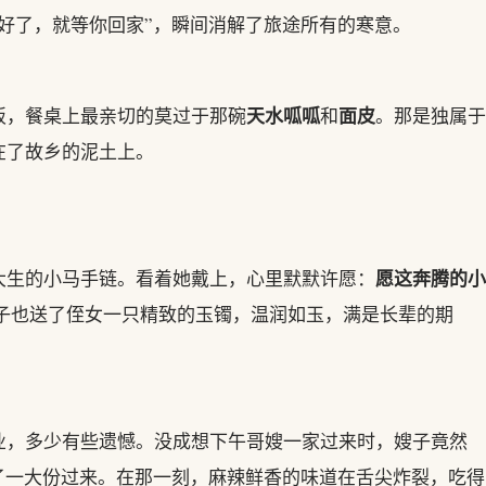
好了，就等你回家”，瞬间消解了旅途所有的寒意。
天水呱呱
面皮
饭，餐桌上最亲切的莫过于那碗
和
。那是独属于
在了故乡的泥土上。
愿这奔腾的小
大生的小马手链。看着她戴上，心里默默许愿：
子也送了侄女一只精致的玉镯，温润如玉，满是长辈的期
业，多少有些遗憾。没成想下午哥嫂一家过来时，嫂子竟然
了一大份过来。在那一刻，麻辣鲜香的味道在舌尖炸裂，吃得