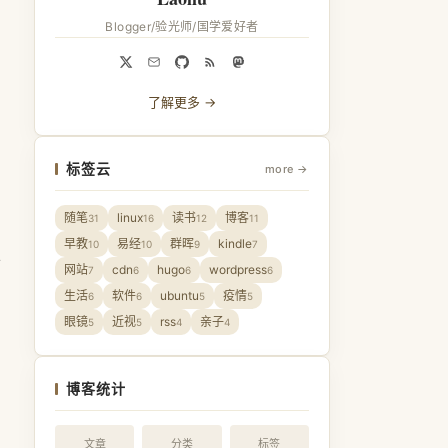
Blogger/验光师/国学爱好者
了解更多 →
标签云
more →
随笔
linux
读书
博客
31
16
12
11
早教
易经
群晖
kindle
10
10
9
7
网站
cdn
hugo
wordpress
7
6
6
6
生活
软件
ubuntu
疫情
6
6
5
5
眼镜
近视
rss
亲子
5
5
4
4
博客统计
文章
分类
标签