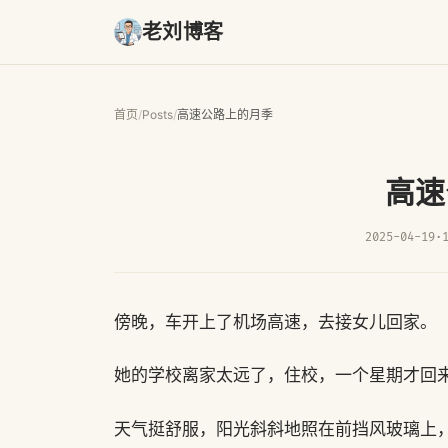
老刘博客
首页
/
Posts
/
高速公路上的月季
高速
2025-04-19
·
傍晚，车开上了机场高速，去接女儿回家。
她的学校离家太远了，住校，一个星期才回
天气挺舒服，阳光斜斜地照在前挡风玻璃上