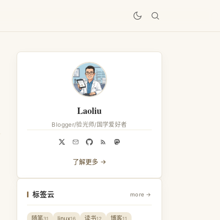
居
Laoliu
Blogger/验光师/国学爱好者
了解更多 →
标签云
more →
随笔
linux
读书
博客
31
16
12
11