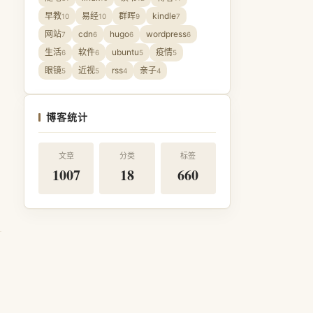
早教
易经
群晖
kindle
10
10
9
7
网站
cdn
hugo
wordpress
7
6
6
6
生活
软件
ubuntu
疫情
6
6
5
5
眼镜
近视
rss
亲子
5
5
4
4
博客统计
文章
分类
标签
1007
18
660