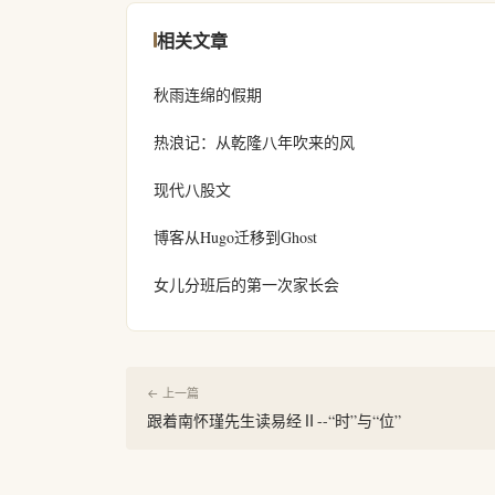
相关文章
秋雨连绵的假期
热浪记：从乾隆八年吹来的风
现代八股文
博客从Hugo迁移到Ghost
女儿分班后的第一次家长会
← 上一篇
跟着南怀瑾先生读易经Ⅱ--“时”与“位”