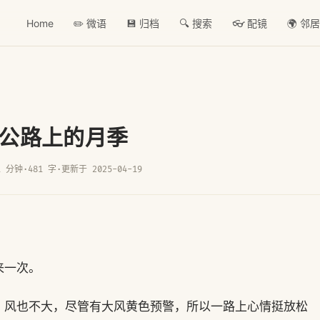
Home
✏️ 微语
💾 归档
🔍 搜索
👓 配镜
🌍 邻
公路上的月季
1 分钟
·
481 字
·
更新于 2025-04-19
来一次。
，风也不大，尽管有大风黄色预警，所以一路上心情挺放松