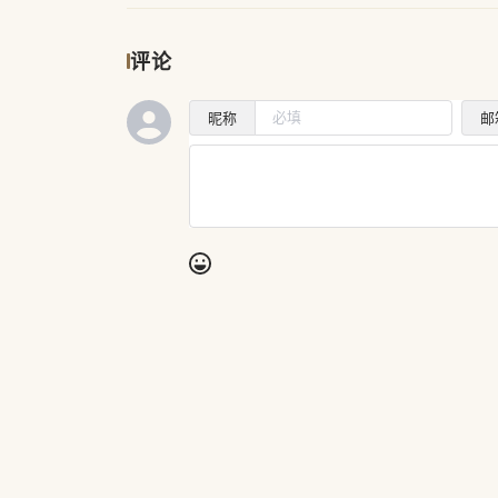
评论
昵称
邮