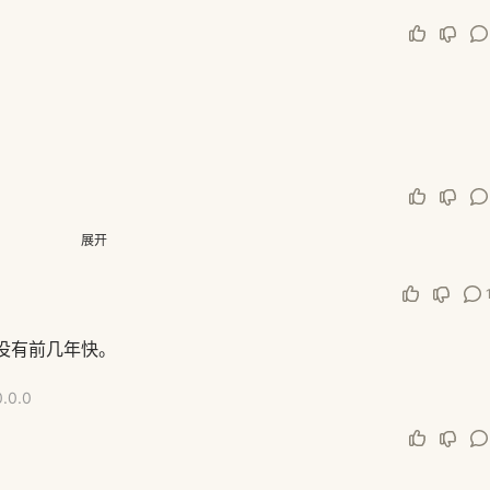
展开
件比普通的好像就少了20块钱吧
没有前几年快。
0.0.0