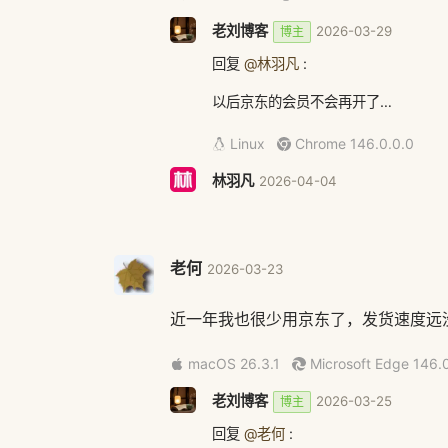
老刘博客
2026-03-29
博主
回复
@林羽凡
:
以后京东的会员不会再开了…
Linux
Chrome 146.0.0.0
林羽凡
2026-04-04
回复
@老刘博客
:
买得少话确实没必要开，会员包邮的条
老何
2026-03-23
Windows 10
Firefox 148.0
近一年我也很少用京东了，发货速度远
macOS 26.3.1
Microsoft Edge 146.
老刘博客
2026-03-25
博主
回复
@老何
: