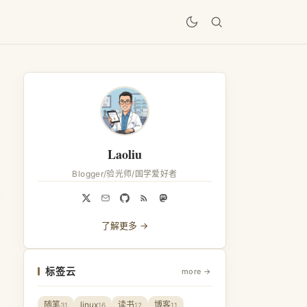
居
Laoliu
Blogger/验光师/国学爱好者
了解更多 →
标签云
more →
随笔
linux
读书
博客
31
16
12
11