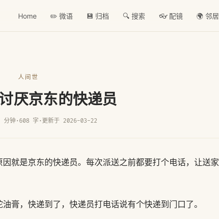
Home
✏️ 微语
💾 归档
🔍 搜索
👓 配镜
🌍 邻
人间世
讨厌京东的快递员
2 分钟
·
608 字
·
更新于 2026-03-22
原因就是京东的快递员。每次派送之前都要打个电话，让送家
蛇油膏，快递到了，快递员打电话说有个快递到门口了。