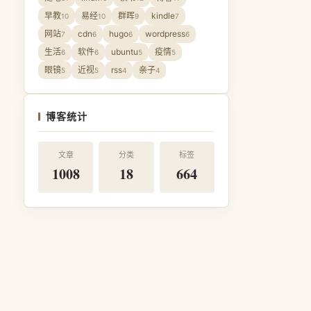
早教
易经
群晖
kindle
10
10
9
7
网站
cdn
hugo
wordpress
7
6
6
6
生活
软件
ubuntu
疫情
6
6
5
5
眼镜
近视
rss
亲子
5
5
4
4
博客统计
文章
分类
标签
1008
18
664