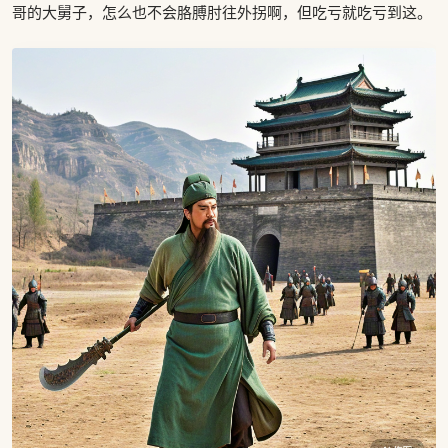
哥的大舅子，怎么也不会胳膊肘往外拐啊，但吃亏就吃亏到这。