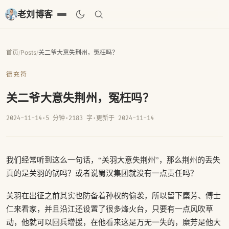
老刘博客
首页
/
Posts
/
关二爷大意失荆州，冤枉吗？
德充符
关二爷大意失荆州，冤枉吗？
2024-11-14
·
5 分钟
·
2183 字
·
更新于 2024-11-14
我们经常听到这么一句话，“关羽大意失荆州”，那么荆州的丢失
真的是关羽的锅吗？或者说蜀汉集团就没有一点责任吗？
关羽在出征之前其实也防备着孙权的偷袭，所以留下麋芳、傅士
仁来看家，并且沿江还设置了很多烽火台，只要有一点风吹草
动，他就可以回兵增援，在他看来这是万无一失的，糜芳是他大