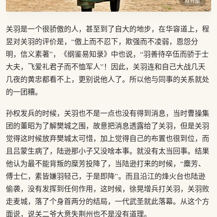
关羽是一个很骄傲的人，甚至到了自大的地步，在华容道上，程
昱对关羽的评价是，“傲上而不忍下，欺强而不凌弱，恩怨分
明，信义素著”，《纲鉴易知录》中也说，“羽善待卒伍而骄于士
大夫，飞爱礼君子而不恤军人”！因此，关羽连和自己大战几天
几夜的黄忠都看不上，更别说他人了。所以他与同事的关系就处
的一团糟。
孙权发兵的时候，关羽也不是一点也没有得到消息，当时曹操集
团的董昭为了解樊城之围，故意把消息透露给了关羽，但是关羽
觉得这时候放弃樊城太可惜，加上觉得自己的布置也很到位，而
且吕蒙生病了，陆逊那小子又没啥本事。就没有太当回事。结果
他认为最不能背叛的糜芳投降了，当陆逊打来的时候，“麋芳、
傅士仁，素皆嫌羽轻己，于是即降”。而且沿江的烽火台也陆逊
偷袭，没有发挥到任何作用，这时候，徐晃增兵打关羽，关羽败
走麦城，落了个身首两分的结局，一代武圣就此落幕。从这个方
面说，说关二爷大意失荆州也不是没有道理。