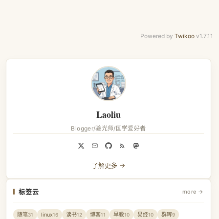
Powered by
Twikoo
v1.7.11
Laoliu
Blogger/验光师/国学爱好者
了解更多 →
标签云
more →
随笔
linux
读书
博客
早教
易经
群晖
31
16
12
11
10
10
9