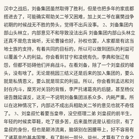
汉中之战后，刘备集团虽然取得了胜利，但是也把多年的家底都
搭进去了，可能确实帮助关二爷又困难，加上关二爷在襄樊战争
初期的时候战无不胜的势头，觉得不出兵没事。 2、刘备集团内
部山头林立，内部意见不和导致没法出兵 刘备集团内部山头林立
还真不是危言耸听，无论曹操也好，孙权也罢，人家都是有这当
地士族的支持，有着共同的目标的，所以可以做到团队的利益可
以覆盖个人的利益。你会看到甘宁和凌统有仇，李典和张辽有
怨，但都不妨碍他们并肩战斗。在看刘备，除了一个刘皇叔的噱
头，没有啥了。无论是桃园三结义还是后来的加入集团的，要么
就是私情恩义，要么就是现实的利益。所以，你会看到孟达和刘
封在内斗，糜芳对关羽的背叛，李严托诸葛亮的后腿，甚至杨仪
诬告魏延谋反，这无一不说明刘备集团派系众多、内耗严重。所
以在这种情况下，内部达不成出兵相助关二爷的意见也就不奇怪
了。 3、刘皇叔忙着要当皇帝，没空搭理二弟 刘皇叔的前半生，
年轻的时候卖草鞋，吃了很多苦，后来虽然说是认祖归宗，有了
皇叔的身份，但也是颠沛流离，脑袋别在困腰带上，好不容易有
了诸葛亮的基本国策，有了荆州一部分、益州，才算有了立身之