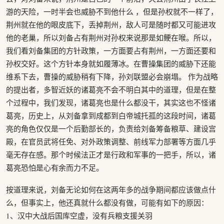
游的天险，一时半会也威胁不到他什么 ，但是孙权就不一样了，
荆州就在他的眼皮底下，丢掉荆州，敌人可是随时都又可能进攻
他的老巢，所以刘备占有荆州对孙权来说那是如鲠在喉。所以，
我们看刘备集团的方针政策，一方面要占有荆州，一方面还要和
孙权交好。这个方针本身就如履薄冰。在曹操集团的威胁下还能
维系下去，曹操的威胁稍有下降，孙刘联盟必会崩塌。 作为战略
的提出者，多智近妖的诸葛亮不会不明白其中的道理，但是在整
个过程中，我们发现，诸葛亮也是什么都没干，其实这也不怪诸
葛亮，历史上，从刘备拿到成都到白帝城托孤的这段时间，诸葛
亮的角色仅仅是一个后勤部长的，负责给刘备筹备粮草、建设宫
殿，在官员武将任免、对外政策调整、前线军力部署等方面几乎
毫无存在感。那个时候法正才是行政和军事的一把手，所以，诸
葛亮恐怕是心有余而力不足。
按道理来说，刘备无论如何在这两年多的战争期间都应该做点什
么，但事实上，他还真就什么都没有做，可能有如下的原因：
1、汉中大战后国库空虚，没有兵粮支援关羽