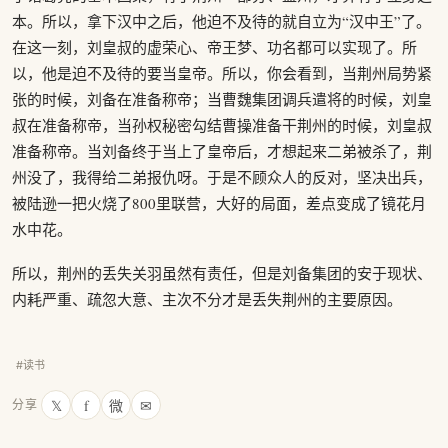
本。所以，拿下汉中之后，他迫不及待的就自立为“汉中王”了。
在这一刻，刘皇叔的虚荣心、帝王梦、功名都可以实现了。所
以，他是迫不及待的要当皇帝。所以，你会看到，当荆州局势紧
张的时候，刘备在准备称帝；当曹魏集团调兵遣将的时候，刘皇
叔在准备称帝，当孙权秘密勾结曹操准备干荆州的时候，刘皇叔
准备称帝。当刘备终于当上了皇帝后，才想起来二弟被杀了，荆
州没了，我得给二弟报仇呀。于是不顾众人的反对，坚决出兵，
被陆逊一把火烧了800里联营，大好的局面，差点变成了镜花月
水中花。
所以，荆州的丢失关羽虽然有责任，但是刘备集团的安于现状、
内耗严重、疏忽大意、主次不分才是丢失荆州的主要原因。
#读书
𝕏
f
微
✉
分享