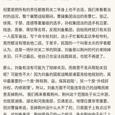
但要是把所有的责任都推到关二爷身上也不合适，我们来看看当
时的战况，整个襄樊战役期间，曹操集团派出的有曹仁、张辽、
徐晃、于禁、庞德等重量级的选手，孙权集团派的选手有吕蒙、
陆逊、周泰、蒋钦等名将，反观刘备集团，自始而终就只有关羽
一人孤军奋战，写个命令给刘封，这小子忙着和孟达争权夺利，
竟然都没有理会他二叔。于是乎，民国的一个叫章太炎的学者都
认为，这是一场针对关二爷的阴谋，刘备是以荆州的代价来除掉
关羽，只不过最后，他自己也没法自圆其说，也就不再提了。
那么，刘备有没有可能为了除掉关羽，而故意不发兵帮助关羽
呢？可能性不大！因为刘备的国家战略是诸葛亮给他规划的，其
中最重要的一个是“跨有荆、益，保其岩阻”，另一个是“外结好
孙权，内修政理”。所以，刘备方面不可能违背自己的战略而故
意丢掉荆州。 我们再来看看荆州，荆州这个范围处于长江中游，
也就是湖南、湖北和河南南部，交通发达，地理位置非常重要，
但对曹操来说，丢掉荆州没什么大不了的，只是面子上有点过不
去，对刘备来说，荆州是自己的一个前沿，失去荆州由于长江上