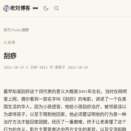
老刘博客
首页
/
Posts
/
刮痧
人间世
刮痧
2024-10-25
·
3 分钟
·
1014 字
·
更新于 2024-10-25
最早知道刮痧这个词代表的意义大概是2001年左右，当时在网吧
里上网，偶尔看到一部名字叫《刮痧》的电影，讲述了一个在美
国生活的华人，因为小孩感冒，他给小孩刮痧治疗，被邻居误以
为虐待孩子，以至于限制他回家，他必须要证明他的行为是一种
治疗方法才能回家团圆，经历了一番磨难，终于让老美懂了这个
行为的含义，影片主要是表达中西方文化的差异，以及交流和融