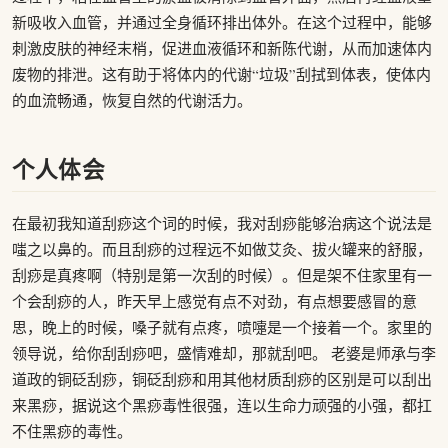
新吸收入血管，并通过全身循环排出体外。在这个过程中，能够
刺激皮肤的神经末梢，促进血液循环和新陈代谢，从而加速体内
废物的排泄。这有助于将体内的代谢“垃圾”刮拭到体表，使体内
的血流畅通，恢复自然的代谢活力。
个人体会
在最初我知道刮痧这个词的时候，我对刮痧能够治病这个说法是
嗤之以鼻的。而且刮痧的过程远不如做艾灸、拔火罐来的舒服，
刮痧是真疼啊（特别是第一次刮的时候）。但是架不住家里有一
个会刮痧的人，昨天早上感觉有点不对劲，有点想要感冒的意
思，晚上的时候，嗓子就有点疼，喷嚏是一个接着一个。家里的
领导说，给你刮刮痧吧，盛情难却，那就刮吧。 老婆是师承与李
道政的铜砭刮痧，铜砭刮痧和用其他材质刮痧的区别是可以刮出
来黑痧，据说这个黑痧毒性很强，连以生命力顽强的小强，都扛
不住黑痧的毒性。