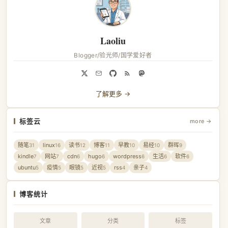
Laoliu
Blogger/验光师/国学爱好者
了解更多 →
标签云
more →
随笔
linux
读书
博客
早教
易经
群晖
31
16
12
11
10
10
9
kindle
网站
cdn
hugo
wordpress
生活
软件
7
7
6
6
6
6
6
ubuntu
疫情
眼镜
近视
rss
亲子
5
5
5
5
4
4
博客统计
文章
分类
标签