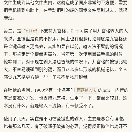
文件生成到其他文件夹内，这就造成了同步非常的不方便，需要
把手机插到电脑上，在手动把别的端的同步文件复制过去，就很
麻烦。
第二，是
不支持九宫格，对于习惯了用九宫格输入的人
Fcitx5
来说，全键盘是真的不好用。网上也有很多讨论到底是九宫格还
是全键盘输入更高效，其实如果在以前，输入法不智能的情况
下，那肯定是全键盘更高效，当年第一次使用黑莓手机的时候，
惊艳到了，对于现在输入法也智能的情况下，九宫格的按键比较
大，不容易误碰到别的键，而且这么多年形成的机械记忆，个人
感觉九宫格更方便一些，毕竟不是物理键盘。
在吐槽的当间，1900说有一个名字叫
的rime，内置的
雨燕输入法
就是雾凇的方案，也支持九宫格，试用了一下，键盘比较丑，这
本没有什么，就是输入不流畅，有卡顿受不了。
使用了几天，实在是不习惯全键盘的输入，主要是总会有误碰。
也有那么几天，有了破罐子破摔的心理，觉得反正微信也离开不