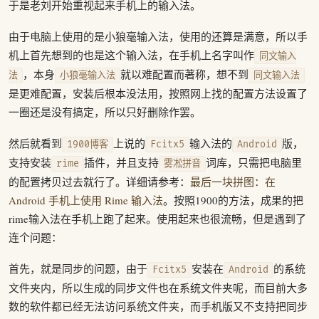
于是老刘开始重视起来手机上的输入法。
由于电脑上使用的是小狼毫输入法，使用的还算是满意，所以手
机上首先想到的也是这个输入法，在手机上名字叫作
同文输入
，本身
就以难配置而著称，想不到
法
小狼毫输入法
同文输入法
是更难配置，安装后根本没法用，按照网上找的配置方法设置了
一圈还是没有搞定，所以只好删除作罢。
然后就看到
上说的
输入法的
版，
1900博客
Fcitx5
Android
支持安装
插件，并且支持
词库，只需把电脑里
rime
雾凇拼音
的配置拷贝过去就行了。详细请参考：
最后一块拼图：在
Android 手机上使用 Rime 输入法
。按照1900的方法，成果的把
rime输入法在手机上跑了起来。使用起来也很流畅，但是遇到了
连个问题：
首先，就是同步的问题，由于
安装在
的系统
Fcitx5
Android
文件夹内，所以生成的同步文件也在系统文件夹呢，而目前大多
数的软件都已经无法访问系统文件夹，而手机版又不支持把同步