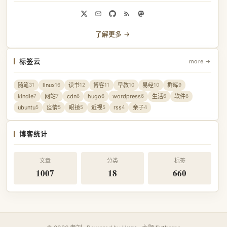
了解更多 →
标签云
more →
随笔
linux
读书
博客
早教
易经
群晖
31
16
12
11
10
10
9
kindle
网站
cdn
hugo
wordpress
生活
软件
7
7
6
6
6
6
6
ubuntu
疫情
眼镜
近视
rss
亲子
5
5
5
5
4
4
博客统计
文章
分类
标签
1007
18
660