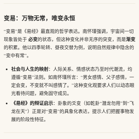
变易：万物无常，唯变永恒
“变易”是《易经》最直观的哲学表达。南怀瑾强调，宇宙间一切
必变
渐变
现象皆处于
的状态，但这种变化并非无序的突变，而是
的积累。他以四季轮转、昼夜交替为例，说明自然规律中隐含的
“变中有常”。
社会与人生的映射
：人际关系、情感状态乃至时代潮流，均
遵循“变易”法则。如南怀瑾所言：“男女感情、父子感情，一
定会变，不变就不叫感情了。”这种变化观要求人们以动态眼
光看待问题，避免固守成见。
《易经》的辩证启示
：卦象的爻变（如乾卦“潜龙勿用”到“飞
龙在天”）正是对“变易”的具象化表达，提示人们把握事物发
展的阶段性特征。