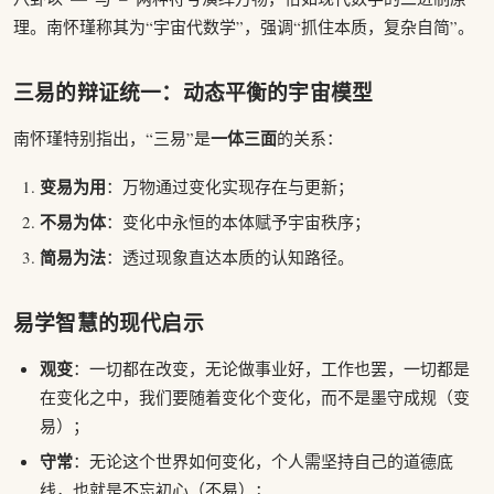
理。南怀瑾称其为“宇宙代数学”，强调“抓住本质，复杂自简”。
三易的辩证统一：动态平衡的宇宙模型
一体三面
南怀瑾特别指出，“三易”是
的关系：
变易为用
：万物通过变化实现存在与更新；
不易为体
：变化中永恒的本体赋予宇宙秩序；
简易为法
：透过现象直达本质的认知路径。
易学智慧的现代启示
观变
：一切都在改变，无论做事业好，工作也罢，一切都是
在变化之中，我们要随着变化个变化，而不是墨守成规（变
易）；
守常
：无论这个世界如何变化，个人需坚持自己的道德底
线，也就是不忘初心（不易）；