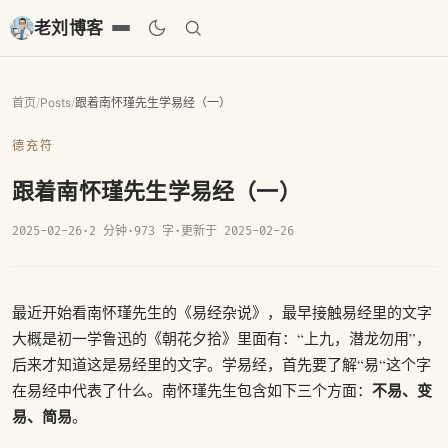
老刘博客
首页
/
Posts
/
跟着南怀瑾先生学易经（一）
德充符
跟着南怀瑾先生学易经（一）
2025-02-26
·
2 分钟
·
973 字
·
更新于 2025-02-26
最近开始看南怀瑾先生的《易经杂说》，最早接触易经里的文字
大概是初一学鲁迅的《朝花夕拾》里面有：“上九，潜龙勿用”，
后来才知道这是易经里的文字。学易经，首先要了解“易“这个字
不易、变
在易经中代表了什么。南怀瑾先生包含如下三个方面：
易、简易
。