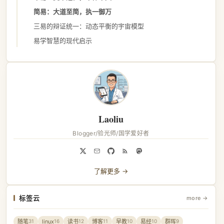
简易：大道至简，执一御万
三易的辩证统一：动态平衡的宇宙模型
易学智慧的现代启示
Laoliu
Blogger/验光师/国学爱好者
了解更多 →
标签云
more →
随笔
linux
读书
博客
早教
易经
群晖
31
16
12
11
10
10
9