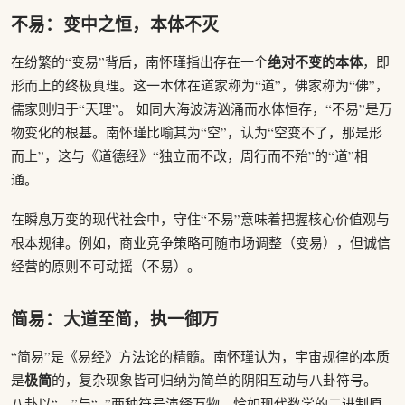
不易：变中之恒，本体不灭
绝对不变的本体
在纷繁的“变易”背后，南怀瑾指出存在一个
，即
形而上的终极真理。这一本体在道家称为“道”，佛家称为“佛”，
儒家则归于“天理”。 如同大海波涛汹涌而水体恒存，“不易”是万
物变化的根基。南怀瑾比喻其为“空”，认为“空变不了，那是形
而上”，这与《道德经》“独立而不改，周行而不殆”的“道”相
通。
在瞬息万变的现代社会中，守住“不易”意味着把握核心价值观与
根本规律。例如，商业竞争策略可随市场调整（变易），但诚信
经营的原则不可动摇（不易）。
简易：大道至简，执一御万
“简易”是《易经》方法论的精髓。南怀瑾认为，宇宙规律的本质
极简
是
的，复杂现象皆可归纳为简单的阴阳互动与八卦符号。
八卦以“—”与“–”两种符号演绎万物，恰如现代数学的二进制原