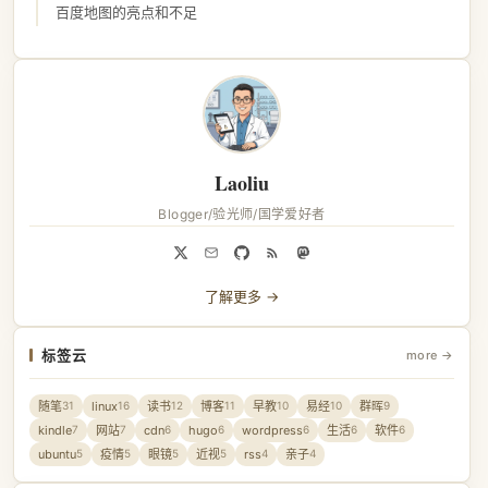
百度地图的亮点和不足
Laoliu
Blogger/验光师/国学爱好者
了解更多 →
标签云
more →
随笔
linux
读书
博客
早教
易经
群晖
31
16
12
11
10
10
9
kindle
网站
cdn
hugo
wordpress
生活
软件
7
7
6
6
6
6
6
ubuntu
疫情
眼镜
近视
rss
亲子
5
5
5
5
4
4