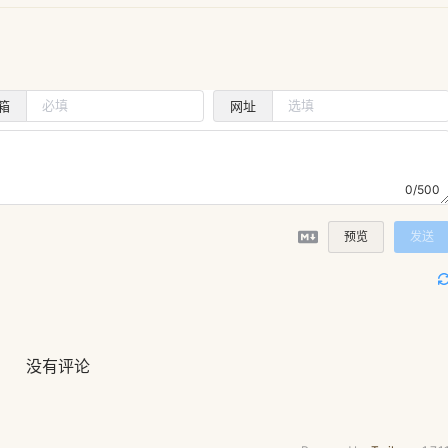
箱
网址
0/500
预览
发送
没有评论