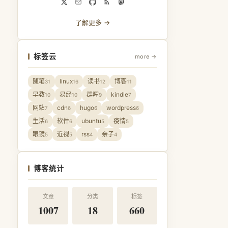
了解更多 →
标签云
more →
随笔
linux
读书
博客
31
16
12
11
早教
易经
群晖
kindle
10
10
9
7
网站
cdn
hugo
wordpress
7
6
6
6
生活
软件
ubuntu
疫情
6
6
5
5
眼镜
近视
rss
亲子
5
5
4
4
博客统计
文章
分类
标签
1007
18
660