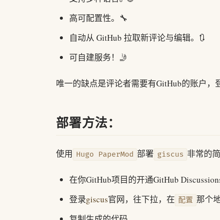
高可配置性。🔧
自动从 GitHub 拉取新评论与编辑。🔃
可自建服务！🤳
唯一的缺点是评论者需要有GitHub的账户
部署方法：
使用
部署
非常的
Hugo PaperMod
giscus
在你GitHub项目的开通GitHub Discus
登录
giscus
官网，往下拉，在
那个地
配置
复制生成的代码