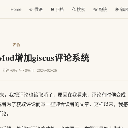
Home
✏️ 微语
💾 归档
🔍 搜索
👓 配镜
🌍 邻
齐物
rMod增加giscus评论系统
2 分钟
·
694 字
·
更新于 2024-02-26
来，我把评论也给取消了，原因在我看来，评论有时候变成
或者为了获取评论而写一些迎合读者的文章，这样以来，我感
评论。