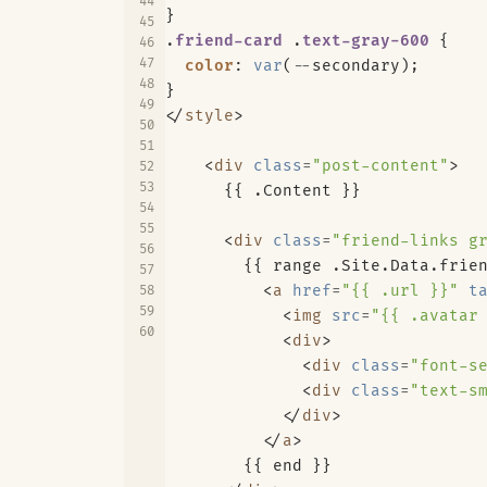
}
.
friend-card
.
text-gray-600
{
color
:
var
(
--
secondary
);
}
</
style
>
<
div
class
=
"post-content"
>
<
div
class
=
"friend-links g
<
a
href
=
"{{ .url }}"
t
<
img
src
=
"{{ .avatar
<
div
>
<
div
class
=
"font-s
<
div
class
=
"text-s
</
div
>
</
a
>