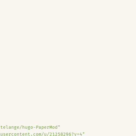
）
atelange/hugo-PaperMod"
busercontent.com/u/21258296?v=4"