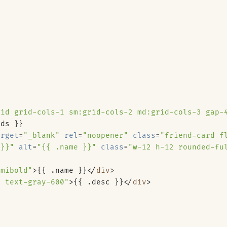
rid grid-cols-1 sm:grid-cols-2 md:grid-cols-3 gap-
arget
=
"_blank"
rel
=
"noopener"
class
=
"friend-card f
 }}"
alt
=
"{{ .name }}"
class
=
"w-12 h-12 rounded-fu
emibold"
>
{{ .name }}
</
div
>
m text-gray-600"
>
{{ .desc }}
</
div
>