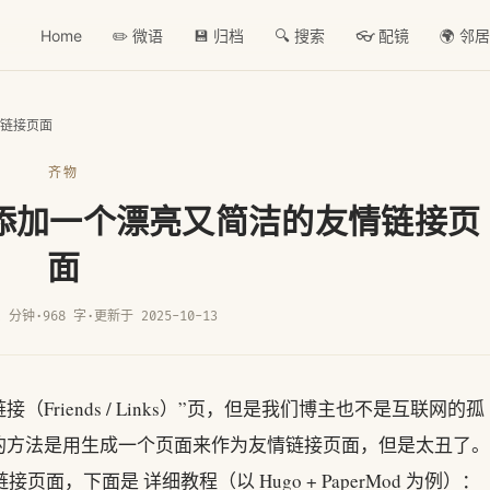
Home
✏️ 微语
💾 归档
🔍 搜索
👓 配镜
🌍 邻
情链接页面
齐物
d主题添加一个漂亮又简洁的友情链接页
面
2 分钟
·
968 字
·
更新于 2025-10-13
接（Friends / Links）”页，但是我们博主也不是互联网的孤
的方法是用生成一个页面来作为友情链接页面，但是太丑了。
页面，下面是 详细教程（以 Hugo + PaperMod 为例）：