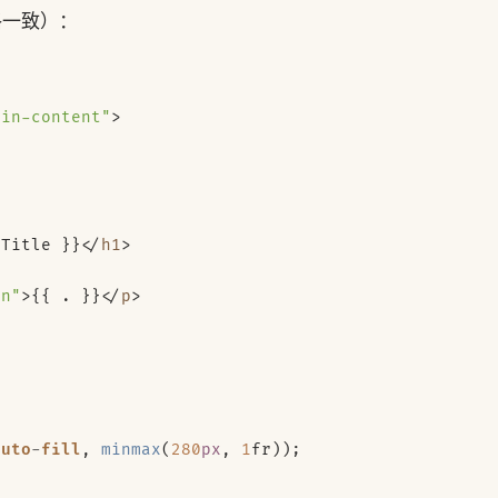
风格一致）：
ain-content"
>
.Title }}
</
h1
>
on"
>
{{ . }}
</
p
>
auto
-
fill
,
minmax
(
280
px
,
1
fr
));