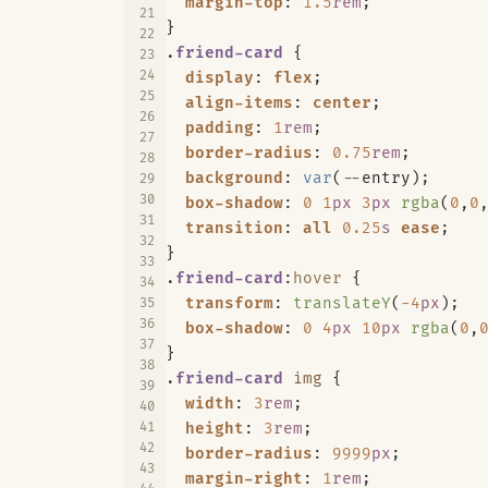
margin-top
:
1.5
rem
;
}
.
friend-card
{
display
:
flex
;
align-items
:
center
;
padding
:
1
rem
;
border-radius
:
0.75
rem
;
background
:
var
(
--
entry
);
box-shadow
:
0
1
px
3
px
rgba
(
0
,
0
transition
:
all
0.25
s
ease
;
}
.
friend-card
:
hover
{
transform
:
translateY
(
-4
px
);
box-shadow
:
0
4
px
10
px
rgba
(
0
,
}
.
friend-card
img
{
width
:
3
rem
;
height
:
3
rem
;
border-radius
:
9999
px
;
margin-right
:
1
rem
;