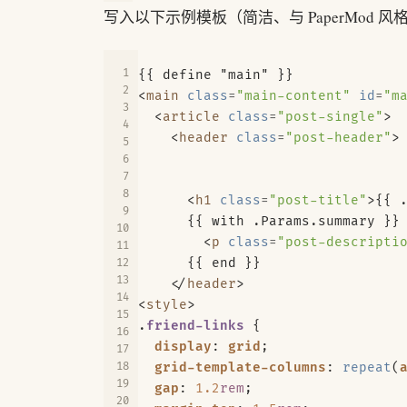
写入以下示例模板（简洁、与 PaperMod 
<
main
class
=
"main-content"
id
=
"m
<
article
class
=
"post-single"
>
<
header
class
=
"post-header"
>
<
h1
class
=
"post-title"
>
{{ 
<
p
class
=
"post-descripti
</
header
>
<
style
>
.
friend-links
{
display
:
grid
;
grid-template-columns
:
repeat
(
gap
:
1.2
rem
;