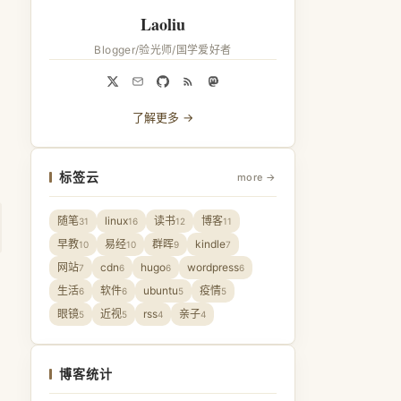
Laoliu
Blogger/验光师/国学爱好者
了解更多 →
标签云
more →
随笔
linux
读书
博客
31
16
12
11
早教
易经
群晖
kindle
10
10
9
7
网站
cdn
hugo
wordpress
7
6
6
6
生活
软件
ubuntu
疫情
6
6
5
5
眼镜
近视
rss
亲子
5
5
4
4
博客统计