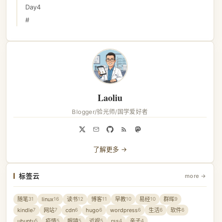
Day4
#
Laoliu
Blogger/验光师/国学爱好者
了解更多 →
标签云
more →
随笔
linux
读书
博客
早教
易经
群晖
31
16
12
11
10
10
9
kindle
网站
cdn
hugo
wordpress
生活
软件
7
7
6
6
6
6
6
ubuntu
疫情
眼镜
近视
rss
亲子
5
5
5
5
4
4