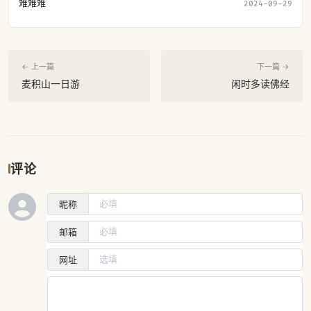
难难难
2024-09-29
← 上一篇
下一篇 →
麦积山一日游
闲时多读佛经
评论
昵称
邮箱
网址