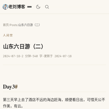
老刘博客
首页
/
Posts
/
山东六日游（二）
人间世
山东六日游（二）
2024-07-18
·
2 分钟
·
540 字
·
更新于 2024-07-18
Day3
#
第三天早上去了酒店不远的海边赶海，顺便看日出，可惜天公不
作美，有云。