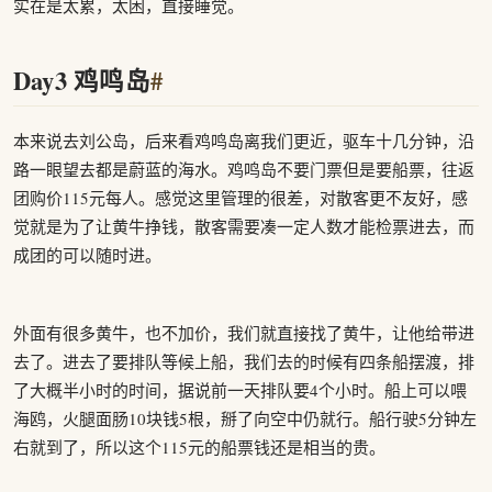
实在是太累，太困，直接睡觉。
Day3 鸡鸣岛
#
本来说去刘公岛，后来看鸡鸣岛离我们更近，驱车十几分钟，沿
路一眼望去都是蔚蓝的海水。鸡鸣岛不要门票但是要船票，往返
团购价115元每人。感觉这里管理的很差，对散客更不友好，感
觉就是为了让黄牛挣钱，散客需要凑一定人数才能检票进去，而
成团的可以随时进。
外面有很多黄牛，也不加价，我们就直接找了黄牛，让他给带进
去了。进去了要排队等候上船，我们去的时候有四条船摆渡，排
了大概半小时的时间，据说前一天排队要4个小时。船上可以喂
海鸥，火腿面肠10块钱5根，掰了向空中仍就行。船行驶5分钟左
右就到了，所以这个115元的船票钱还是相当的贵。