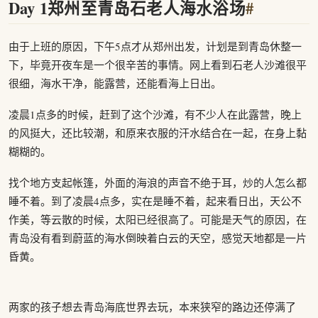
Day 1郑州至青岛石老人海水浴场
#
由于上班的原因，下午5点才从郑州出发，计划是到青岛休整一
下，毕竟开夜车是一个很辛苦的事情。网上看到石老人沙滩很平
很细，海水干净，能露营，还能看海上日出。
凌晨1点多的时候，赶到了这个沙滩，有不少人在此露营，晚上
的风挺大，还比较潮，和原来衣服的汗水结合在一起，在身上黏
糊糊的。
找个地方支起帐篷，外面的海浪的声音不绝于耳，炒的人怎么都
睡不着。到了凌晨4点多，实在是睡不着，起来看日出，天公不
作美，等云散的时候，太阳已经很高了。可能是天气的原因，在
青岛没有看到蔚蓝的海水倒映着白云的天空，感觉天地都是一片
昏黄。
两家的孩子想去青岛海底世界去玩，本来狭窄的路边还停满了