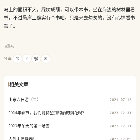
岛上的面积不大，绿树成荫，可以带本书，坐在海边的树林里看
书，不过悬崖上确实有个书吧。只是来去匆匆的，没有心情看书
罢了。
#游玩
𝕏
f
微
✉
分享
相关文章
山东六日游（二）
2024-07-18
2024年春节，我们能仰望到绚丽的烟花吗？
2023-12-31
2023年冬天的第一场雪
2023-12-11
人到中年话养生
2023-12-09