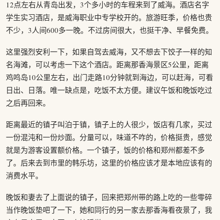
12点左右从青岛出发，3个多小时的车程来到了威海。酒店名字
学生实习酒店，是威海职业中专学校开的。旅游旺季，价格也贵
不少，3人间600多一晚。不过房间很大，也挺干净、早餐免费。
这里强烈安利一下，如果自驾去威海，又不想去下饺子一样的知
名海滩，可以考虑一下这个酒店。距离那香海景区5公里，距离
鸡鸣岛10公里左右，出门走路10分钟就到海边，可以赶海，可看
日出、日落。唯一缺点是，吃饭不太方便。建议午饭和晚饭吃过
之后再回来。
距离最近的镇子叫泊于镇，镇子上的人很少，饭店有几家，买过
一份混沌和一份炒面。分量可以，味道不咋的，价格挺贵，感觉
就是为游客设置额价格。一个镇子，饭的价格和郑州都差不多
了。后来去到市里的韩乐坊，这里的价格应该才是本地应该有的
消费水平。
晚饭和妻去了上面说的镇子，回来把郑州带的路上吃的一些零碎
当作晚饭垫吧了一下，她和同行的另一家去那香海看夜景了，我