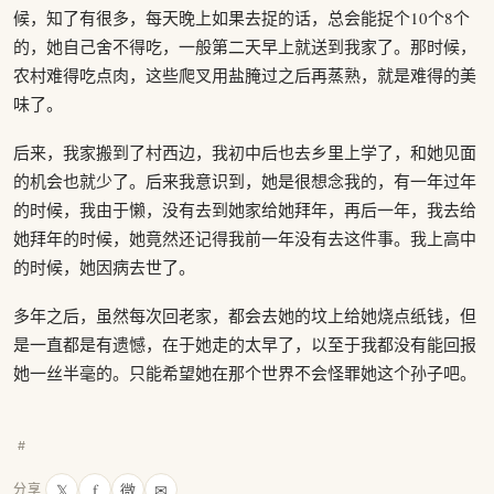
候，知了有很多，每天晚上如果去捉的话，总会能捉个10个8个
的，她自己舍不得吃，一般第二天早上就送到我家了。那时候，
农村难得吃点肉，这些爬叉用盐腌过之后再蒸熟，就是难得的美
味了。
后来，我家搬到了村西边，我初中后也去乡里上学了，和她见面
的机会也就少了。后来我意识到，她是很想念我的，有一年过年
的时候，我由于懒，没有去到她家给她拜年，再后一年，我去给
她拜年的时候，她竟然还记得我前一年没有去这件事。我上高中
的时候，她因病去世了。
多年之后，虽然每次回老家，都会去她的坟上给她烧点纸钱，但
是一直都是有遗憾，在于她走的太早了，以至于我都没有能回报
她一丝半毫的。只能希望她在那个世界不会怪罪她这个孙子吧。
#
𝕏
f
微
✉
分享