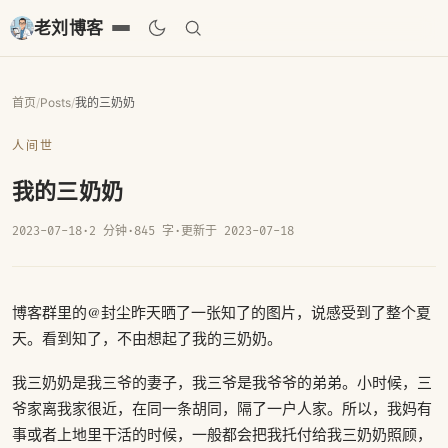
老刘博客
首页
/
Posts
/
我的三奶奶
人间世
我的三奶奶
2023-07-18
·
2 分钟
·
845 字
·
更新于 2023-07-18
博客群里的@封尘昨天晒了一张知了的图片，说感受到了整个夏
天。看到知了，不由想起了我的三奶奶。
我三奶奶是我三爷的妻子，我三爷是我爷爷的弟弟。小时候，三
爷家离我家很近，在同一条胡同，隔了一户人家。所以，我妈有
事或者上地里干活的时候，一般都会把我托付给我三奶奶照顾，