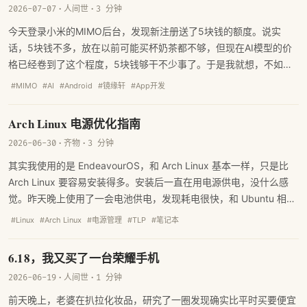
2026-07-07
·
人间世
·
3 分钟
今天登录小米的MIMO后台，发现新注册送了5块钱的额度。说实
话，5块钱不多，放在以前可能买杯奶茶都不够，但现在AI模型的价
格已经卷到了这个程度，5块钱够干不少事了。于是我就想，不如给
镜缘轩做个Android的App吧。
#MIMO
#AI
#Android
#镜缘轩
#App开发
Arch Linux 电源优化指南
2026-06-30
·
齐物
·
3 分钟
其实我使用的是 EndeavourOS，和 Arch Linux 基本一样，只是比
Arch Linux 要容易安装得多。安装后一直在用电源供电，没什么感
觉。昨天晚上使用了一会电池供电，发现耗电很快，和 Ubuntu 相比
续航明显更短。于是，我让 Hermes 给进行了诊断；经过诊断发现电
#Linux
#Arch Linux
#电源管理
#TLP
#笔记本
源管理基本是"裸奔"状态。
6.18，我又买了一台荣耀手机
2026-06-19
·
人间世
·
1 分钟
前天晚上，老婆在扒拉化妆品，研究了一圈发现确实比平时买要便宜