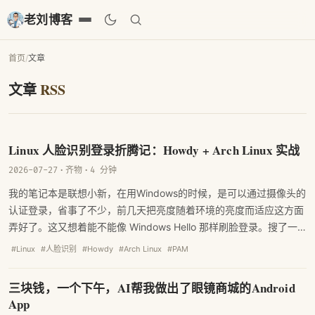
老刘博客
首页
/
文章
文章
RSS
Linux 人脸识别登录折腾记：Howdy + Arch Linux 实战
2026-07-27
·
齐物
·
4 分钟
我的笔记本是联想小新，在用Windows的时候，是可以通过摄像头的
认证登录，省事了不少，前几天把亮度随着环境的亮度而适应这方面
弄好了。这又想着能不能像 Windows Hello 那样刷脸登录。搜了一
圈，发现 Howdy 这个开源项目正是干这个的——号称"Linux 版
#Linux
#人脸识别
#Howdy
#Arch Linux
#PAM
Windows Hello"。折腾了一晚上，踩了不少坑，把过程记录下来。
三块钱，一个下午，AI帮我做出了眼镜商城的Android
App