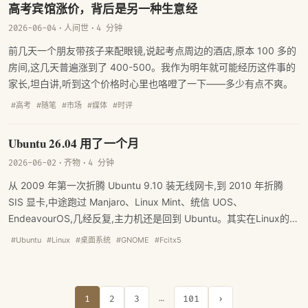
高考宾馆涨价，背后是另一种生意经
2026-06-04
·
人间世
·
4 分钟
前几天一个朋友带孩子来配眼镜,说起考点周边的酒店,原本 100 多的
房间,这几天普遍涨到了 400-500。我作为明年就可能经历这件事的
家长,坦白讲,听到这个价格时心里也咯噔了一下——多少有点不爽。
#高考
#随笔
#市场
#媒体
#时评
Ubuntu 26.04 用了一个月
2026-06-02
·
齐物
·
4 分钟
从 2009 年第一次折腾 Ubuntu 9.10 装无线网卡,到 2010 年折腾
SIS 显卡,中途跑过 Manjaro、Linux Mint、统信 UOS、
EndeavourOS,几经反复,主力机还是回到 Ubuntu。其实在Linux的桌
面上，Ubuntu还是天花板的存在，没有之一。
#Ubuntu
#Linux
#桌面系统
#GNOME
#Fcitx5
…
1
2
3
101
›