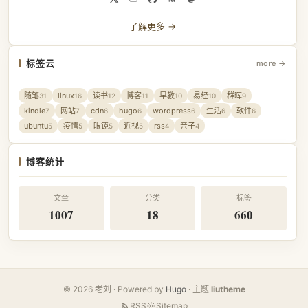
了解更多 →
标签云
more →
随笔
linux
读书
博客
早教
易经
群晖
31
16
12
11
10
10
9
kindle
网站
cdn
hugo
wordpress
生活
软件
7
7
6
6
6
6
6
ubuntu
疫情
眼镜
近视
rss
亲子
5
5
5
5
4
4
博客统计
文章
分类
标签
1007
18
660
© 2026 老刘 · Powered by
Hugo
· 主题
liutheme
RSS
Sitemap