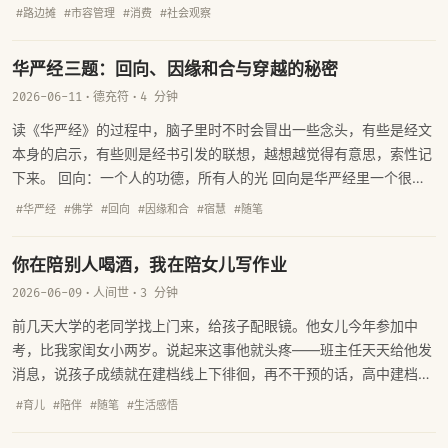
呢？你留心看看就会发现，路边摊的价格早就不是从前那个意思了。
#路边摊
#市容管理
#消费
#社会观察
一份炒粉十五六块，一份烤冷面十块钱起步，加上几串烤肉轻松三四
十——跟店里吃一顿差不了多少，有些甚至更贵。
华严经三题：回向、因缘和合与穿越的秘密
2026-06-11
·
德充符
·
4 分钟
读《华严经》的过程中，脑子里时不时会冒出一些念头，有些是经文
本身的启示，有些则是经书引发的联想，越想越觉得有意思，索性记
下来。 回向：一个人的功德，所有人的光 回向是华严经里一个很重
要的概念，说白了就是分享——把自己修行、行善、读经所积累的那
#华严经
#佛学
#回向
#因缘和合
#宿慧
#随笔
点功德，回向给一切众生，不独享。
你在陪别人喝酒，我在陪女儿写作业
2026-06-09
·
人间世
·
3 分钟
前几天大学的老同学找上门来，给孩子配眼镜。他女儿今年参加中
考，比我家闺女小两岁。说起来这事他就头疼——班主任天天给他发
消息，说孩子成绩就在建档线上下徘徊，再不干预的话，高中建档线
都悬。两口子一咬牙，花了三万来块钱，请了一对一辅导。
#育儿
#陪伴
#随笔
#生活感悟