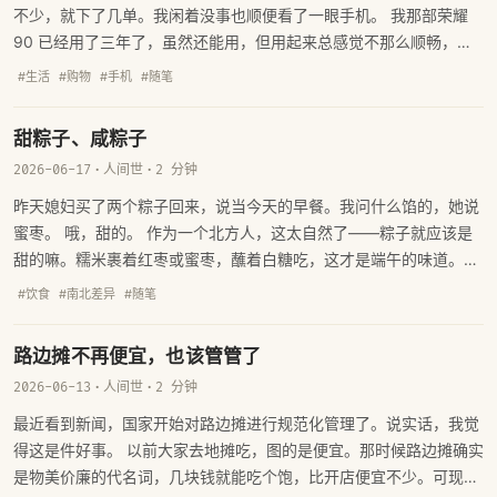
不少，就下了几单。我闲着没事也顺便看了一眼手机。 我那部荣耀
90 已经用了三年了，虽然还能用，但用起来总感觉不那么顺畅，不
是那种丝滑的感觉了。正好看到荣耀 Win RT 有活动，再加上国补，
#生活
#购物
#手机
#随笔
能便宜将近 1000 块钱。12+512 的版本优惠完 2400，16+512 的
2700，也算在我的预算之内。跟老婆说了一声，就下了一单。
甜粽子、咸粽子
2026-06-17
·
人间世
·
2 分钟
昨天媳妇买了两个粽子回来，说当今天的早餐。我问什么馅的，她说
蜜枣。 哦，甜的。 作为一个北方人，这太自然了——粽子就应该是
甜的嘛。糯米裹着红枣或蜜枣，蘸着白糖吃，这才是端午的味道。南
方人看到这种吃法大概会皱眉头：粽子怎么能是甜的呢？鲜肉蛋黄、
#饮食
#南北差异
#随笔
火腿腊肠，那才叫粽子。
路边摊不再便宜，也该管管了
2026-06-13
·
人间世
·
2 分钟
最近看到新闻，国家开始对路边摊进行规范化管理了。说实话，我觉
得这是件好事。 以前大家去地摊吃，图的是便宜。那时候路边摊确实
是物美价廉的代名词，几块钱就能吃个饱，比开店便宜不少。可现在