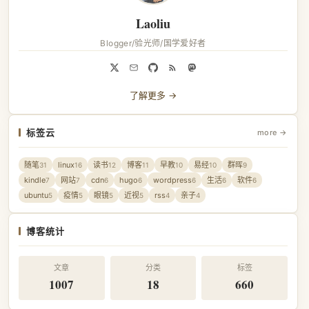
Laoliu
Blogger/验光师/国学爱好者
了解更多 →
标签云
more →
随笔
linux
读书
博客
早教
易经
群晖
31
16
12
11
10
10
9
kindle
网站
cdn
hugo
wordpress
生活
软件
7
7
6
6
6
6
6
ubuntu
疫情
眼镜
近视
rss
亲子
5
5
5
5
4
4
博客统计
文章
分类
标签
1007
18
660