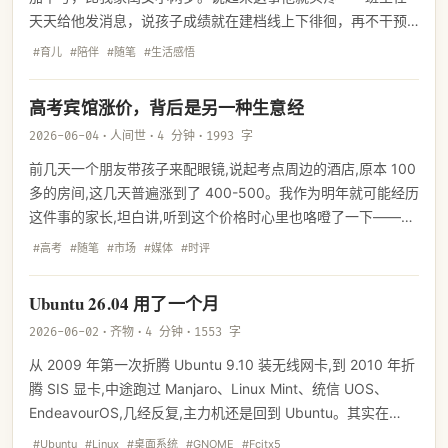
天天给他发消息，说孩子成绩就在建档线上下徘徊，再不干预
的话，高中建档线都悬。两口子一咬牙，花了三万来块钱，请
#育儿
#陪伴
#随笔
#生活感悟
了一对一辅导。
高考宾馆涨价，背后是另一种生意经
2026-06-04
·
人间世
·
4 分钟
·
1993 字
前几天一个朋友带孩子来配眼镜,说起考点周边的酒店,原本 100
多的房间,这几天普遍涨到了 400-500。我作为明年就可能经历
这件事的家长,坦白讲,听到这个价格时心里也咯噔了一下——多
少有点不爽。
#高考
#随笔
#市场
#媒体
#时评
Ubuntu 26.04 用了一个月
2026-06-02
·
齐物
·
4 分钟
·
1553 字
从 2009 年第一次折腾 Ubuntu 9.10 装无线网卡,到 2010 年折
腾 SIS 显卡,中途跑过 Manjaro、Linux Mint、统信 UOS、
EndeavourOS,几经反复,主力机还是回到 Ubuntu。其实在
Linux的桌面上，Ubuntu还是天花板的存在，没有之一。
#Ubuntu
#Linux
#桌面系统
#GNOME
#Fcitx5