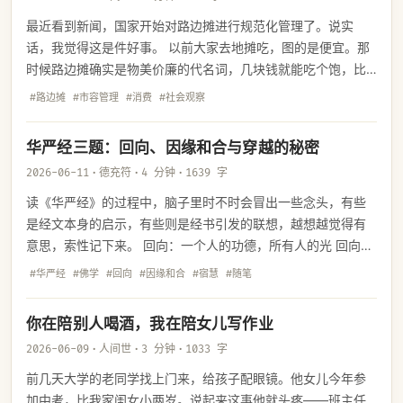
最近看到新闻，国家开始对路边摊进行规范化管理了。说实
话，我觉得这是件好事。 以前大家去地摊吃，图的是便宜。那
时候路边摊确实是物美价廉的代名词，几块钱就能吃个饱，比
开店便宜不少。可现在呢？你留心看看就会发现，路边摊的价
#路边摊
#市容管理
#消费
#社会观察
格早就不是从前那个意思了。一份炒粉十五六块，一份烤冷面
十块钱起步，加上几串烤肉轻松三四十——跟店里吃一顿差不
华严经三题：回向、因缘和合与穿越的秘密
了多少，有些甚至更贵。
2026-06-11
·
德充符
·
4 分钟
·
1639 字
读《华严经》的过程中，脑子里时不时会冒出一些念头，有些
是经文本身的启示，有些则是经书引发的联想，越想越觉得有
意思，索性记下来。 回向：一个人的功德，所有人的光 回向是
华严经里一个很重要的概念，说白了就是分享——把自己修
#华严经
#佛学
#回向
#因缘和合
#宿慧
#随笔
行、行善、读经所积累的那点功德，回向给一切众生，不独
享。
你在陪别人喝酒，我在陪女儿写作业
2026-06-09
·
人间世
·
3 分钟
·
1033 字
前几天大学的老同学找上门来，给孩子配眼镜。他女儿今年参
加中考，比我家闺女小两岁。说起来这事他就头疼——班主任