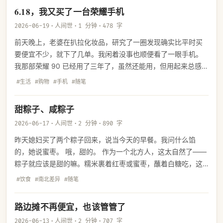
6.18，我又买了一台荣耀手机
2026-06-19
·
人间世
·
1 分钟
·
478 字
前天晚上，老婆在扒拉化妆品，研究了一圈发现确实比平时买
要便宜不少，就下了几单。我闲着没事也顺便看了一眼手机。
我那部荣耀 90 已经用了三年了，虽然还能用，但用起来总感觉
不那么顺畅，不是那种丝滑的感觉了。正好看到荣耀 Win RT 有
#生活
#购物
#手机
#随笔
活动，再加上国补，能便宜将近 1000 块钱。12+512 的版本优
惠完 2400，16+512 的 2700，也算在我的预算之内。跟老婆
甜粽子、咸粽子
说了一声，就下了一单。
2026-06-17
·
人间世
·
2 分钟
·
890 字
昨天媳妇买了两个粽子回来，说当今天的早餐。我问什么馅
的，她说蜜枣。 哦，甜的。 作为一个北方人，这太自然了——
粽子就应该是甜的嘛。糯米裹着红枣或蜜枣，蘸着白糖吃，这
才是端午的味道。南方人看到这种吃法大概会皱眉头：粽子怎
#饮食
#南北差异
#随笔
么能是甜的呢？鲜肉蛋黄、火腿腊肠，那才叫粽子。
路边摊不再便宜，也该管管了
2026-06-13
·
人间世
·
2 分钟
·
707 字