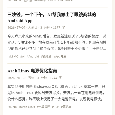
#Linux
#人脸识别
#Howdy
#Arch Linux
#PAM
——号称"Linux 版 Windows Hello"。折腾了一晚上，踩了不少
坑，把过程记录下来。
三块钱，一个下午，AI帮我做出了眼镜商城的
Android App
2026-07-07
·
人间世
·
3 分钟
·
1177 字
今天登录小米的MIMO后台，发现新注册送了5块钱的额度。说
实话，5块钱不多，放在以前可能买杯奶茶都不够，但现在AI模
型的价格已经卷到了这个程度，5块钱够干不少事了。于是我就
想，不如给镜缘轩做个Android的App吧。
#MIMO
#AI
#Android
#镜缘轩
#App开发
Arch Linux 电源优化指南
2026-06-30
·
齐物
·
3 分钟
·
1244 字
其实我使用的是 EndeavourOS，和 Arch Linux 基本一样，只
是比 Arch Linux 要容易安装得多。安装后一直在用电源供电，
没什么感觉。昨天晚上使用了一会电池供电，发现耗电很快，
和 Ubuntu 相比续航明显更短。于是，我让 Hermes 给进行了
#Linux
#Arch Linux
#电源管理
#TLP
#笔记本
诊断；经过诊断发现电源管理基本是"裸奔"状态。